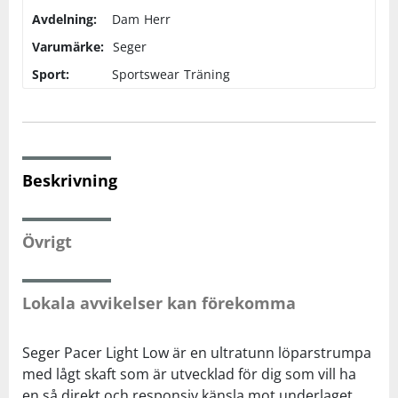
Avdelning:
Dam
Herr
Squash
Varumärke:
Seger
Sport:
Sportswear
Träning
Tennis
Träning
Beskrivning
Volleyboll
Övrigt
Walking
Lokala avvikelser kan förekomma
Seger Pacer Light Low är en ultratunn löparstrumpa
med lågt skaft som är utvecklad för dig som vill ha
en så direkt och responsiv känsla mot underlaget