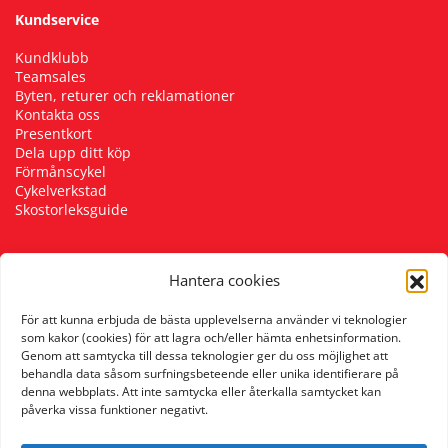
Kundservice
Kundklubb
Teamsales
Byten, returer och reklamationer
Kontakta oss
Presentkort
Dela upp ditt köp
Förmånscykel
Cykelverkstad
Skostorleksguide
Hantera cookies
Följ oss
För att kunna erbjuda de bästa upplevelserna använder vi teknologier
som kakor (cookies) för att lagra och/eller hämta enhetsinformation.
Genom att samtycka till dessa teknologier ger du oss möjlighet att
behandla data såsom surfningsbeteende eller unika identifierare på
denna webbplats. Att inte samtycka eller återkalla samtycket kan
påverka vissa funktioner negativt.