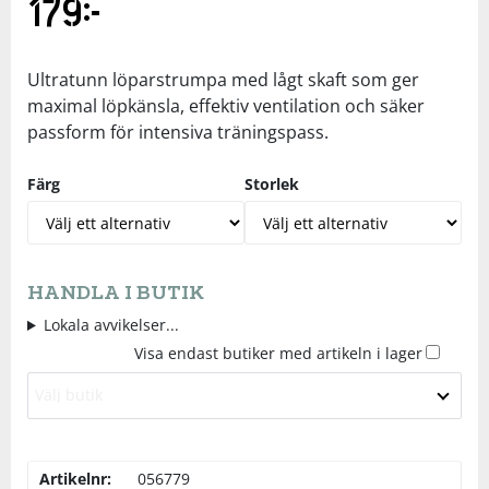
179
kr
Underkläder
Skydd
Underkläder
Skydd
Längdåkning
Ultratunn löparstrumpa med lågt skaft som ger
Sporttillbehör
Sporttillbehör
Löpning
maximal löpkänsla, effektiv ventilation och säker
passform för intensiva träningspass.
Stavar
Stavar
Orientering
Färg
Storlek
Träning
Träning
Outdoor
Tält
Tält
Padel
HANDLA I BUTIK
Lokala avvikelser...
Väskor
Väskor
Rullskidor
Visa endast butiker med artikeln i lager
Välj butik
Övrigt
Övrigt
Simning
Artikelnr:
056779
Sportswear