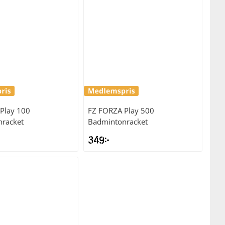
999kr.
799kr.
Play 100
FZ FORZA
Play 500
racket
Badmintonracket
349
kr