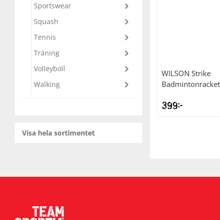
Sportswear
Squash
Squash
Tennis
Tennis
Träning
Volleyboll
WILSON
Strike
Träning
Badmintonracket
Walking
399
kr
Volleyboll
Visa hela sortimentet
Walking