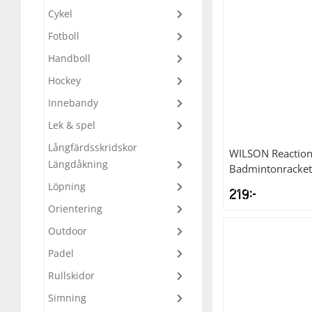
Cykel
799kr.
59
Underkläder
Skydd
Underkläder
Skydd
Längdåkning
Fotboll
Handboll
Sporttillbehör
Sporttillbehör
Löpning
Hockey
Innebandy
Stavar
Stavar
Orientering
Lek & spel
Träning
Träning
Outdoor
Långfärdsskridskor
WILSON
Reactio
Längdåkning
Badmintonracket
Tält
Tält
Padel
Löpning
219
kr
Orientering
Väskor
Väskor
Rullskidor
Outdoor
Padel
Övrigt
Övrigt
Simning
Rullskidor
Simning
Sportswear