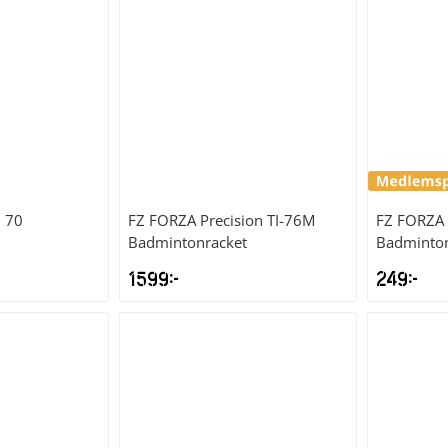
9kr.
399kr.
299kr.
n 70
FZ FORZA
Precision TI-76M
FZ FORZA
Badmintonracket
Badminton
1599
kr
249
kr