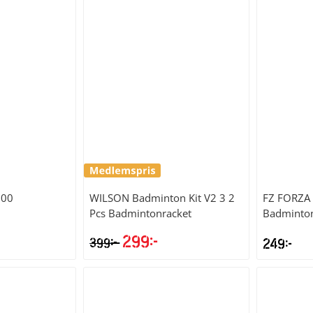
000
WILSON
Badminton Kit V2 3 2
FZ FORZA
Pcs Badmintonracket
Badminton
299
kr
kr
399
249
kr
t
Det
Det
liga
varande
ursprungliga
nuvarande
iset
priset
priset
:
var:
är: