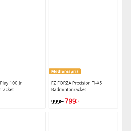
Play 100 Jr
FZ FORZA
Precision TI-X5
racket
Badmintonracket
799
kr
kr
999
Det
Det
ursprungliga
nuvarande
priset
priset
var:
är: