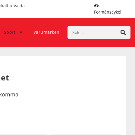
okalt utvalda
Förmånscykel
Sök
Sport
Varumärken
efter:
et
rekomma