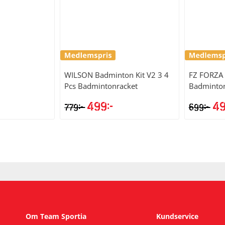
WILSON
Badminton Kit V2 3 4
FZ FORZA
Pcs Badmintonracket
Badminton
499
kr
4
kr
kr
779
699
Det
Det
De
ursprungliga
nuvarande
ur
priset
priset
pri
var:
är:
var
779kr.
499kr.
699
Om Team Sportia
Kundservice