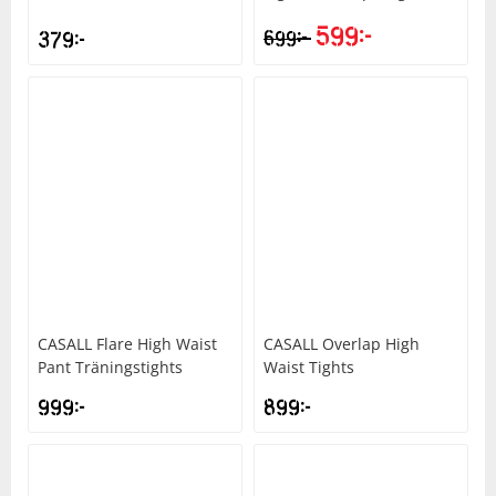
599
kr
kr
379
kr
699
CASALL
Flare High Waist
CASALL
Overlap High
Pant Träningstights
Waist Tights
999
kr
899
kr