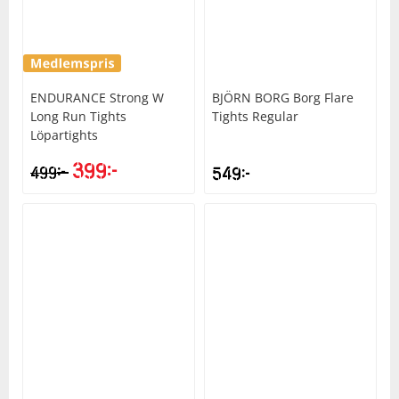
Underkläder
Skydd
Underkläder
Skydd
Längdåkning
Sporttillbehör
Sporttillbehör
Löpning
ENDURANCE
Strong W
BJÖRN BORG
Borg Flare
Long Run Tights
Tights Regular
Stavar
Stavar
Orientering
Löpartights
399
kr
kr
499
549
kr
Träning
Träning
Outdoor
Tält
Tält
Padel
Väskor
Väskor
Rullskidor
Övrigt
Övrigt
Simning
Sportswear