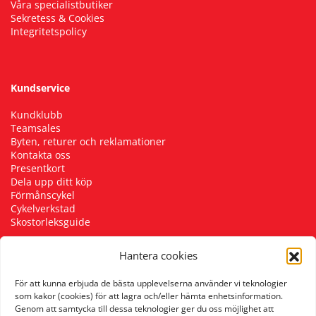
Våra specialistbutiker
Sekretess & Cookies
Integritetspolicy
Kundservice
Kundklubb
Teamsales
Byten, returer och reklamationer
Kontakta oss
Presentkort
Dela upp ditt köp
Förmånscykel
Cykelverkstad
Skostorleksguide
Hantera cookies
Följ oss
För att kunna erbjuda de bästa upplevelserna använder vi teknologier
som kakor (cookies) för att lagra och/eller hämta enhetsinformation.
Genom att samtycka till dessa teknologier ger du oss möjlighet att