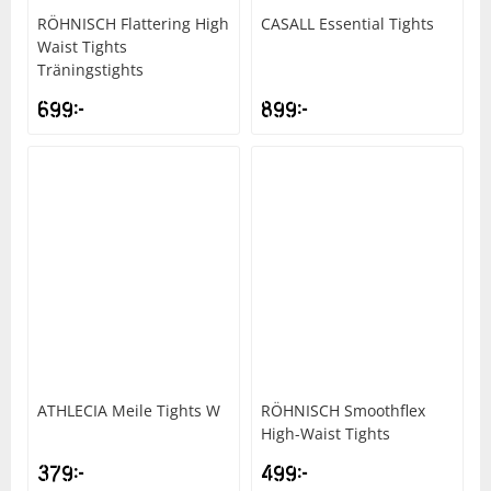
RÖHNISCH
Flattering High
CASALL
Essential Tights
Waist Tights
Squash
Träningstights
699
kr
899
kr
Tennis
Träning
Volleyboll
Walking
ATHLECIA
Meile Tights W
RÖHNISCH
Smoothflex
High-Waist Tights
379
kr
499
kr