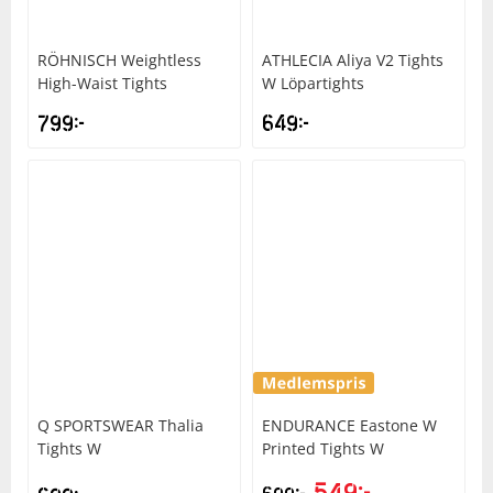
RÖHNISCH
Weightless
ATHLECIA
Aliya V2 Tights
High-Waist Tights
W Löpartights
799
kr
649
kr
Q SPORTSWEAR
Thalia
ENDURANCE
Eastone W
Tights W
Printed Tights W
549
kr