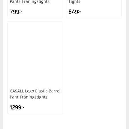
Pants Träningstights
Tights
799
kr
649
kr
CASALL
Logo Elastic Barrel
Pant Träningstights
1299
kr