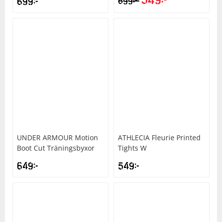
kr
699
kr
699
UNDER ARMOUR
Motion
ATHLECIA
Fleurie Printed
Boot Cut Träningsbyxor
Tights W
649
kr
549
kr