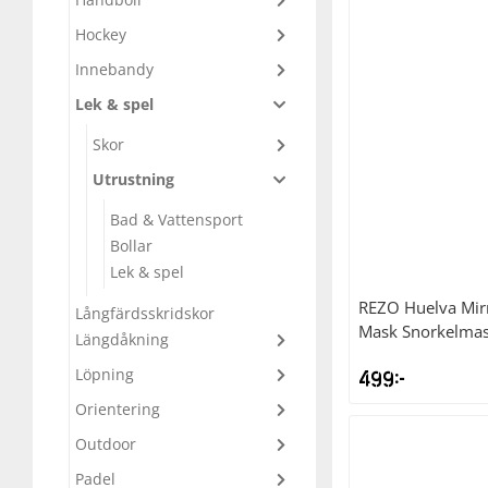
Hockey
Underkläder
Skydd
Underkläder
Skydd
Längdåkning
Innebandy
Sporttillbehör
Sporttillbehör
Löpning
Lek & spel
Skor
Stavar
Stavar
Orientering
Utrustning
Bad & Vattensport
Träning
Träning
Outdoor
Bollar
Lek & spel
Tält
Tält
Padel
REZO
Huelva Mir
Långfärdsskridskor
Mask Snorkelma
Längdåkning
Väskor
Väskor
Rullskidor
Löpning
499
kr
Orientering
Övrigt
Övrigt
Simning
Outdoor
Sportswear
Padel