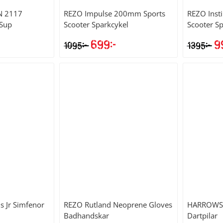
N
2117
REZO
Impulse 200mm Sports
REZO
Inst
 Sup
Scooter Sparkcykel
Scooter Sp
699
kr
9
kr
kr
1095
1395
Det
Det
De
ursprungliga
nuvarande
ur
priset
priset
pr
var:
är:
va
1095kr.
699kr.
13
s Jr Simfenor
REZO
Rutland Neoprene Gloves
HARROWS
Badhandskar
Dartpilar