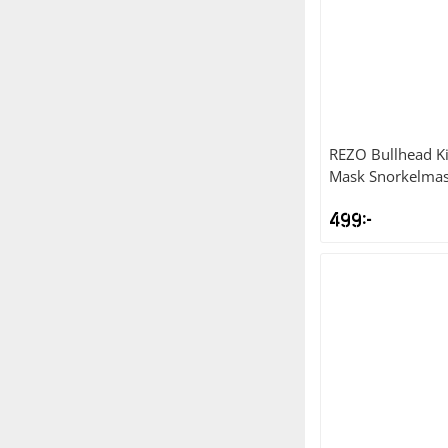
REZO
Bullhead Ki
Mask Snorkelma
499
kr