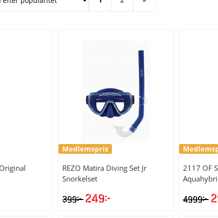
Original
REZO
Matira Diving Set Jr
2117 OF 
Snorkelset
Aquahybri
249
kr
2
kr
kr
399
4999
D
u