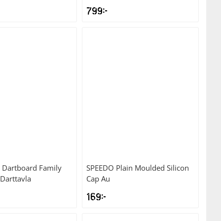
799
kr
Dartboard Family
SPEEDO
Plain Moulded Silicon
Darttavla
Cap Au
169
kr