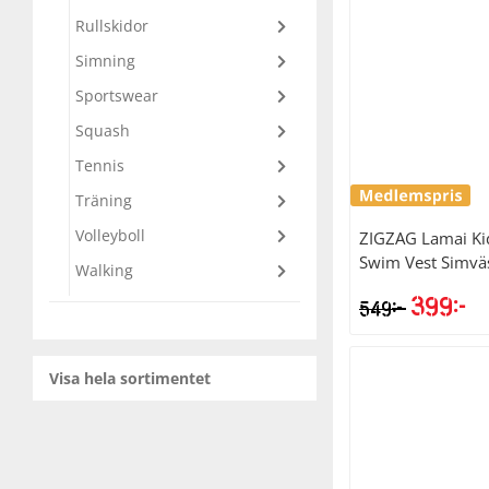
Rullskidor
Squash
Simning
Sportswear
Tennis
Squash
Tennis
Träning
Träning
Volleyboll
ZIGZAG
Lamai Ki
Volleyboll
Swim Vest Simvä
Walking
399
kr
kr
549
Walking
Visa hela sortimentet