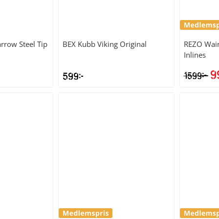
rrow Steel Tip
BEX
Kubb Viking Original
REZO
Waim
Inlines
9
kr
599
kr
1599