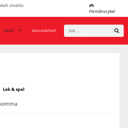
okalt utvalda
Förmånscykel
Sök
Sport
Varumärken
efter:
Lek & spel
rekomma