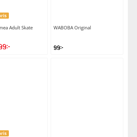
ea Adult Skate
WABOBA
Original
99
kr
99
kr