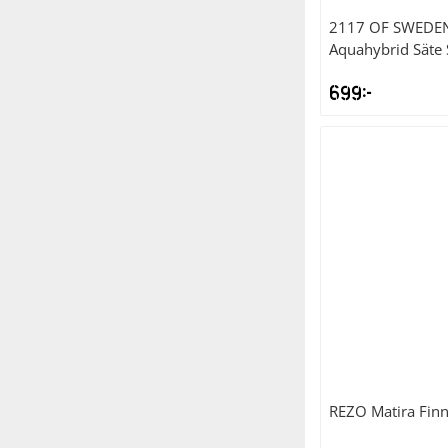
2117 OF SWEDE
Aquahybrid Säte
699
kr
REZO
Matira Finn