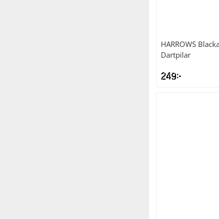
HARROWS
Blacka
Dartpilar
249
kr