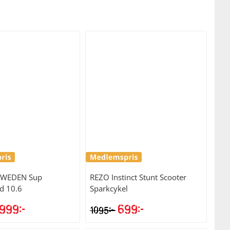
SWEDEN
Sup
REZO
Instinct Stunt Scooter
d 10.6
Sparkcykel
999
kr
699
kr
kr
1095
et
Det
Det
Det
rsprungliga
nuvarande
ursprungliga
nuvarande