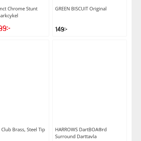
inct Chrome Stunt
GREEN BISCUIT
Original
arkcykel
99
kr
149
kr
t
Det
sprungliga
nuvarande
iset
priset
r:
är:
95kr.
999kr.
Club Brass, Steel Tip
HARROWS
DartBOA®rd
Surround Darttavla