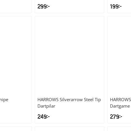
299
kr
199
kr
nipe
HARROWS
Silverarrow Steel Tip
HARROWS
Dartpilar
Dartgame 
249
kr
279
kr