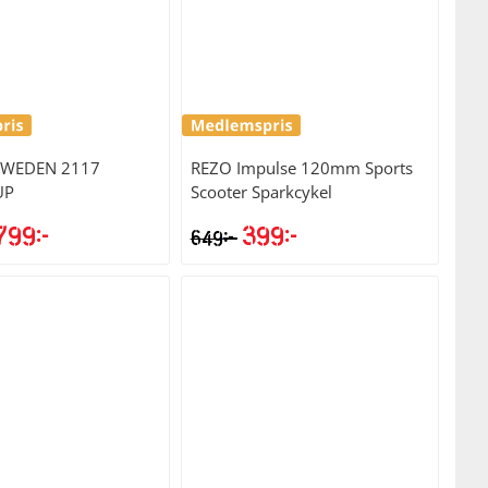
SWEDEN
2117
REZO
Impulse 120mm Sports
UP
Scooter Sparkcykel
799
kr
399
kr
kr
649
t
Det
sprungliga
nuvarande
iset
priset
r:
är:
99kr.
3799kr.