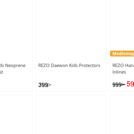
ds Neoprene
REZO
Daewon Kids Protectors
REZO
Hana
st
Inlines
5
kr
399
kr
999