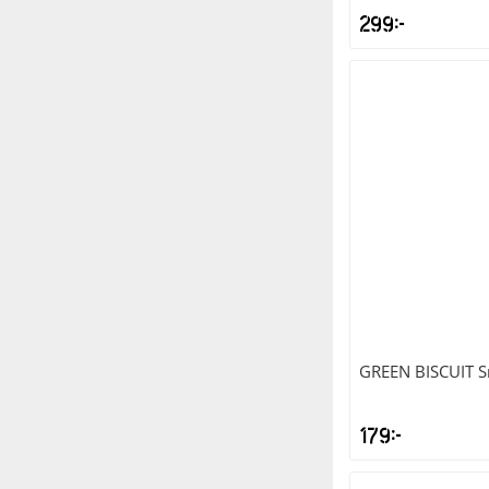
299
kr
GREEN BISCUIT
S
179
kr