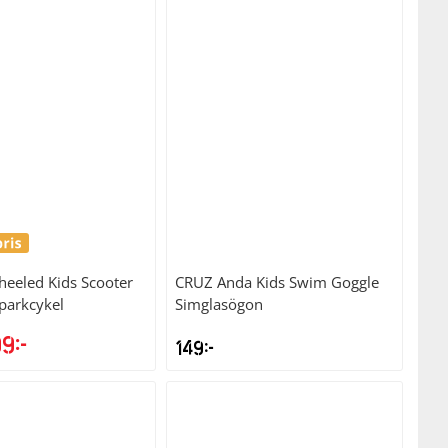
riset
priset
priset
priset
r:
är:
var:
är:
999kr.
2999kr.
1095kr.
699kr.
eeled Kids Scooter
CRUZ
Anda Kids Swim Goggle
parkcykel
Simglasögon
99
kr
149
kr