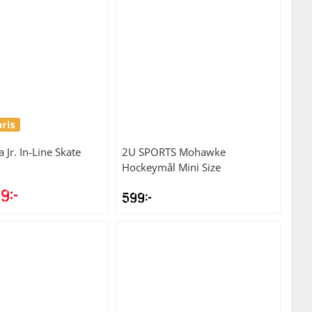
 Jr. In-Line Skate
2U SPORTS
Mohawke
Hockeymål Mini Size
99
kr
599
kr