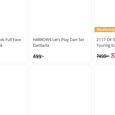
ds Full Face
HARROWS
Let’s Play Dart Set
2117 OF 
sk
Darttavla
Touring S
3
kr
499
kr
7499
De
ur
pr
va
74