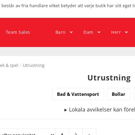
består av fria handlare vilket betyder att varje butik har sitt eget l
Team Sales
Barn
Dam
Herr
ek & spel
Utrustning
Utrustning
Bad & Vattensport
Bollar
Lokala avvikelser kan fö
1
2
»