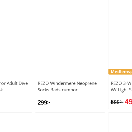
p
va
4
ror Adult Dive
REZO
Windermere Neoprene
REZO
3-Wh
sk
Socks Badstrumpor
W/ Light S
4
kr
299
kr
699