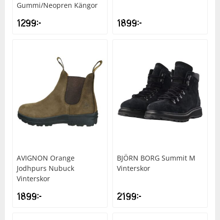
Gummi/Neopren Kängor
1299
kr
1899
kr
AVIGNON
Orange
BJÖRN BORG
Summit M
Jodhpurs Nubuck
Vinterskor
Vinterskor
1899
kr
2199
kr