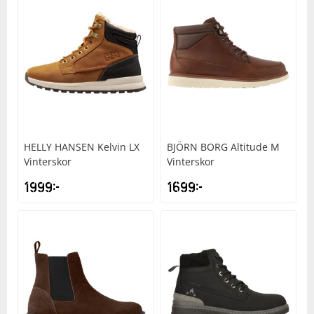
HELLY HANSEN
Kelvin LX
BJÖRN BORG
Altitude M
Vinterskor
Vinterskor
1999
kr
1699
kr