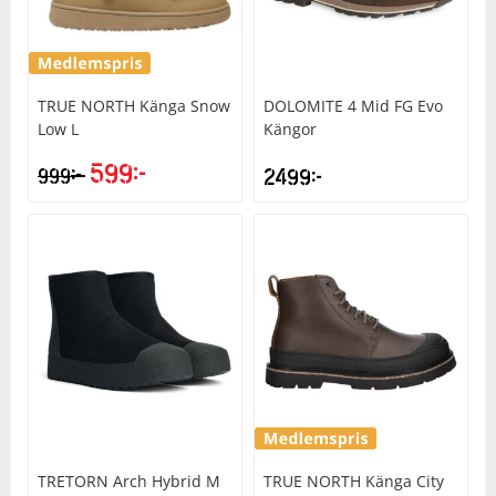
Underkläder
Skydd
Underkläder
Skydd
Längdåkning
Sporttillbehör
Sporttillbehör
Löpning
TRUE NORTH
Känga Snow
DOLOMITE
4 Mid FG Evo
Low L
Kängor
Stavar
Stavar
Orientering
599
kr
kr
999
2499
kr
Träning
Träning
Outdoor
Tält
Tält
Padel
Väskor
Väskor
Rullskidor
Övrigt
Övrigt
Simning
TRETORN
Arch Hybrid M
TRUE NORTH
Känga City
Sportswear