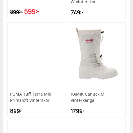
W Vinterskor
599
kr
kr
899
749
kr
PUMA
Tuff Terra Mid
KAMIK
Canuck M
Primaloft Vinterskor
Vinterkänga
899
kr
1799
kr