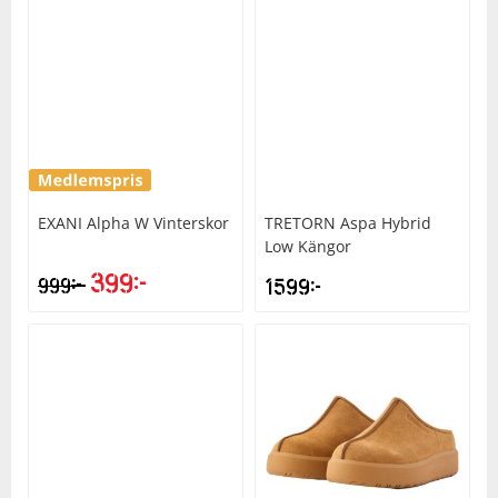
EXANI
Alpha W Vinterskor
TRETORN
Aspa Hybrid
Low Kängor
399
kr
kr
999
1599
kr