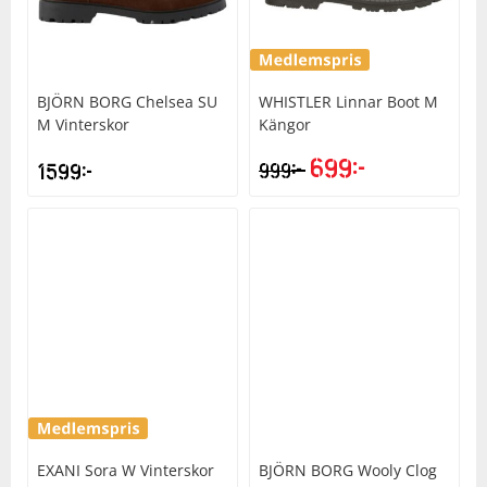
BJÖRN BORG
Chelsea SU
WHISTLER
Linnar Boot M
M Vinterskor
Kängor
699
kr
kr
1599
kr
999
EXANI
Sora W Vinterskor
BJÖRN BORG
Wooly Clog