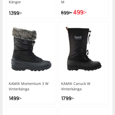
Kängor
M
499
kr
kr
1399
kr
699
Squash
Tennis
Träning
Volleyboll
Walking
KAMIK
Momentum 3 W
KAMIK
Canuck W
Vinterkänga
Vinterkänga
1499
kr
1799
kr