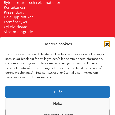
Byten, returer och reklamationer
Kontakta oss
Presentkort
Dela upp ditt köp
Förmånscykel
Cykelverkstad
Skostorleksguide
Hantera cookies
Följ oss
För att kunna erbjuda de bästa upplevelserna använder vi teknologier
som kakor (cookies) för att lagra och/eller hämta enhetsinformation.
Genom att samtycka till dessa teknologier ger du oss möjlighet att
behandla data såsom surfningsbeteende eller unika identifierare på
denna webbplats. Att inte samtycka eller återkalla samtycket kan
påverka vissa funktioner negativt.
Tillåt
Neka
Visa inställningar