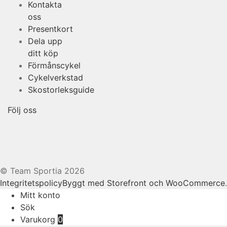
Kontakta
oss
Presentkort
Dela upp
ditt köp
Förmånscykel
Cykelverkstad
Skostorleksguide
Följ oss
© Team Sportia 2026
Integritetspolicy
Byggt med Storefront och WooCommerce
.
Mitt konto
Sök
Varukorg
0