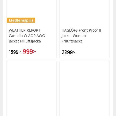
Underkläder
Skydd
Underkläder
Skydd
Längdåkning
Sporttillbehör
Sporttillbehör
Löpning
WEATHER REPORT
HAGLÖFS
Front Proof II
Camelia W AOP AWG
Jacket Women
Stavar
Stavar
Orientering
Jacket Friluftsjacka
Friluftsjacka
999
kr
kr
1599
3299
kr
Träning
Träning
Outdoor
Tält
Tält
Padel
Väskor
Väskor
Rullskidor
Övrigt
Övrigt
Simning
Sportswear