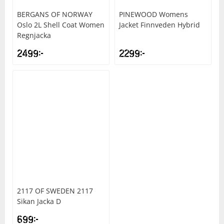
BERGANS OF NORWAY
PINEWOOD
Womens
Squash
Oslo 2L Shell Coat Women
Jacket Finnveden Hybrid
Regnjacka
2499
kr
2299
kr
Tennis
Träning
Volleyboll
Walking
2117 OF SWEDEN
2117
Sikan Jacka D
699
kr