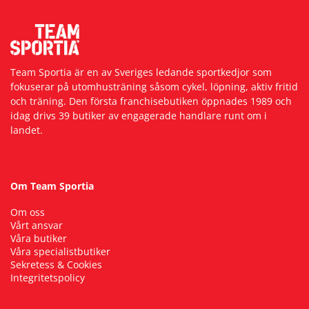
Underkläder
Skydd
Underkläder
Skydd
Längdåkning
Sporttillbehör
Sporttillbehör
Löpning
Team Sportia är en av Sveriges ledande sportkedjor som
fokuserar på utomhusträning såsom cykel, löpning, aktiv fritid
och träning. Den första franchisebutiken öppnades 1989 och
Stavar
Stavar
Orientering
idag drivs 39 butiker av engagerade handlare runt om i
landet.
Träning
Träning
Outdoor
Tält
Tält
Padel
Om Team Sportia
Om oss
Väskor
Väskor
Rullskidor
Vårt ansvar
Våra butiker
Våra specialistbutiker
Övrigt
Övrigt
Simning
Sekretess & Cookies
Integritetspolicy
Sportswear