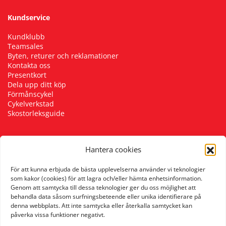
Kundservice
Squash
Kundklubb
Teamsales
Tennis
Byten, returer och reklamationer
Kontakta oss
Presentkort
Träning
Dela upp ditt köp
Förmånscykel
Cykelverkstad
Volleyboll
Skostorleksguide
Walking
Hantera cookies
Följ oss
För att kunna erbjuda de bästa upplevelserna använder vi teknologier
som kakor (cookies) för att lagra och/eller hämta enhetsinformation.
Genom att samtycka till dessa teknologier ger du oss möjlighet att
behandla data såsom surfningsbeteende eller unika identifierare på
denna webbplats. Att inte samtycka eller återkalla samtycket kan
påverka vissa funktioner negativt.