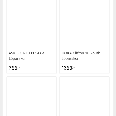
Shorts
Sandaler & tofflor
Skridskor
Regnkläder
Löparskor
Glasögon
Regnkläder
Löparskor
Glasögon
Bordtennis
Supporterkläder
Sneakers
Sporttillbehör
Shorts
Padel & tennisskor
Handskar
Shorts
Padel & tennisskor
Handskar
Cykel
T-shirts & linnen
Väskor
Skjortor
Sandaler & tofflor
Hjälmar
Skjortor
Sandaler & tofflor
Hjälmar
Fotboll
Tights
Övrigt
Sportkläder
Skotillbehör
Klubbor
Sportkläder
Skotillbehör
Klubbor
Handboll
ASICS
GT-1000 14 Gs
HOKA
Clifton 10 Youth
Löparskor
Löparskor
Tröjor
Supporterkläder
Sneakers
Lek & spel
Supporterkläder
Sneakers
Lek & spel
Hockey
799
kr
1399
kr
Underkläder
T-shirts & linnen
Träningsskor
Racket
T-shirts & linnen
Träningsskor
Racket
Innebandy
Tights
Vandringskor
Skidor
Tights
Vandringskor
Skidor
Lek & spel
Tröjor
Walkingskor
Skridskor
Tröjor
Walkingskor
Skridskor
Långfärdsskridskor