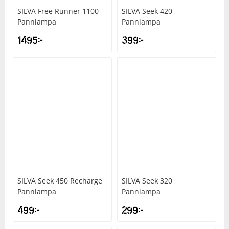
SILVA
Free Runner 1100
SILVA
Seek 420
Pannlampa
Pannlampa
Squash
1495
kr
399
kr
Tennis
Träning
Volleyboll
Walking
SILVA
Seek 450 Recharge
SILVA
Seek 320
Pannlampa
Pannlampa
499
kr
299
kr