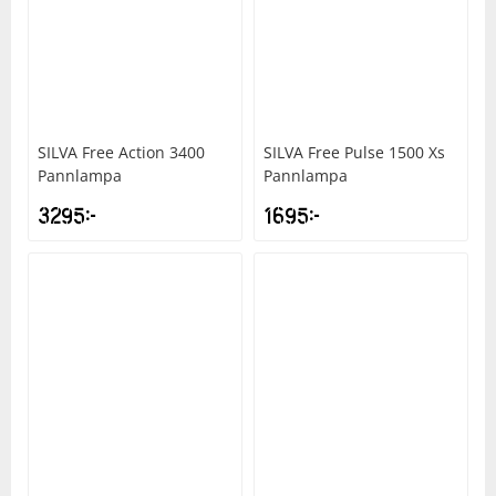
Underkläder
Skydd
Underkläder
Skydd
Längdåkning
Sporttillbehör
Sporttillbehör
Löpning
SILVA
Free Action 3400
SILVA
Free Pulse 1500 Xs
Stavar
Stavar
Orientering
Pannlampa
Pannlampa
3295
kr
1695
kr
Träning
Träning
Outdoor
Tält
Tält
Padel
Väskor
Väskor
Rullskidor
Övrigt
Övrigt
Simning
Sportswear