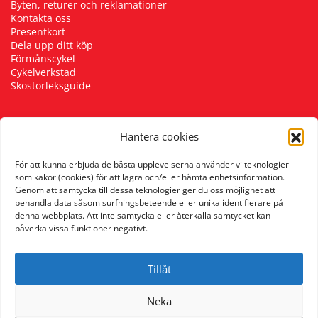
Byten, returer och reklamationer
Kontakta oss
Presentkort
Dela upp ditt köp
Förmånscykel
Cykelverkstad
Skostorleksguide
Hantera cookies
Följ oss
För att kunna erbjuda de bästa upplevelserna använder vi teknologier
som kakor (cookies) för att lagra och/eller hämta enhetsinformation.
Genom att samtycka till dessa teknologier ger du oss möjlighet att
behandla data såsom surfningsbeteende eller unika identifierare på
denna webbplats. Att inte samtycka eller återkalla samtycket kan
påverka vissa funktioner negativt.
Tillåt
Neka