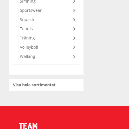
Simning
Sportswear
Squash
Squash
Tennis
Tennis
Träning
Volleyboll
Träning
Walking
Volleyboll
Walking
Visa hela sortimentet