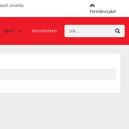
okalt utvalda
Förmånscykel
Sök
Sport
Varumärken
efter: