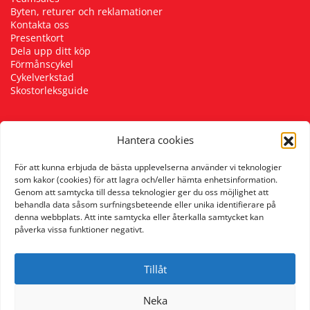
Byten, returer och reklamationer
Kontakta oss
Presentkort
Dela upp ditt köp
Förmånscykel
Cykelverkstad
Skostorleksguide
Hantera cookies
Följ oss
För att kunna erbjuda de bästa upplevelserna använder vi teknologier
som kakor (cookies) för att lagra och/eller hämta enhetsinformation.
Genom att samtycka till dessa teknologier ger du oss möjlighet att
behandla data såsom surfningsbeteende eller unika identifierare på
denna webbplats. Att inte samtycka eller återkalla samtycket kan
påverka vissa funktioner negativt.
Tillåt
Neka