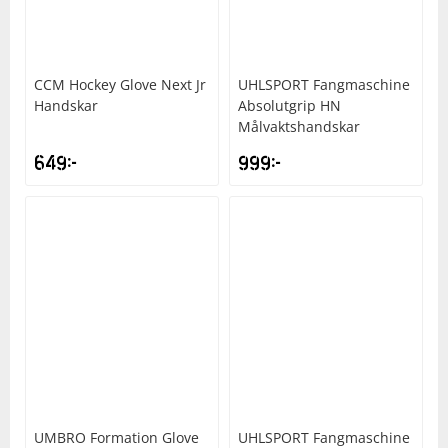
Squash
CCM
Hockey Glove Next Jr
UHLSPORT
Fangmaschine
Handskar
Absolutgrip HN
Tennis
Målvaktshandskar
649
kr
999
kr
Träning
Volleyboll
Walking
UMBRO
Formation Glove
UHLSPORT
Fangmaschine