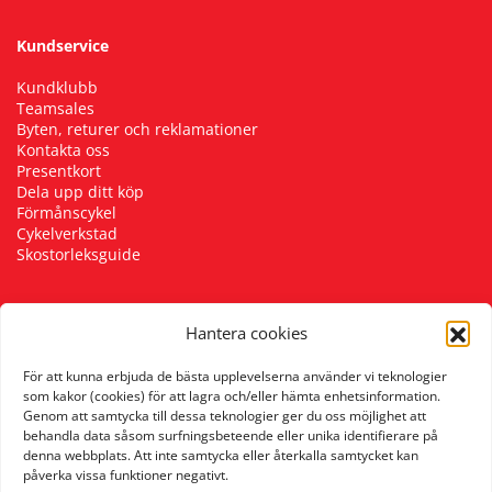
Kundservice
Squash
Kundklubb
Teamsales
Tennis
Byten, returer och reklamationer
Kontakta oss
Presentkort
Träning
Dela upp ditt köp
Förmånscykel
Cykelverkstad
Volleyboll
Skostorleksguide
Walking
Hantera cookies
Följ oss
För att kunna erbjuda de bästa upplevelserna använder vi teknologier
som kakor (cookies) för att lagra och/eller hämta enhetsinformation.
Genom att samtycka till dessa teknologier ger du oss möjlighet att
behandla data såsom surfningsbeteende eller unika identifierare på
denna webbplats. Att inte samtycka eller återkalla samtycket kan
påverka vissa funktioner negativt.