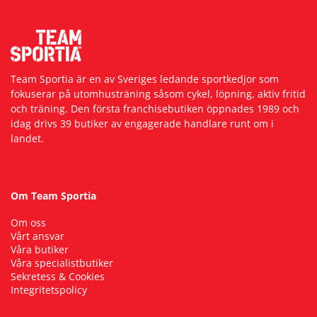
Underkläder
Skydd
Underkläder
Skydd
Längdåkning
Sporttillbehör
Sporttillbehör
Löpning
Team Sportia är en av Sveriges ledande sportkedjor som
fokuserar på utomhusträning såsom cykel, löpning, aktiv fritid
Stavar
Stavar
Orientering
och träning. Den första franchisebutiken öppnades 1989 och
idag drivs 39 butiker av engagerade handlare runt om i
landet.
Träning
Träning
Outdoor
Tält
Tält
Padel
Om Team Sportia
Om oss
Väskor
Väskor
Rullskidor
Vårt ansvar
Våra butiker
Våra specialistbutiker
Övrigt
Övrigt
Simning
Sekretess & Cookies
Integritetspolicy
Sportswear