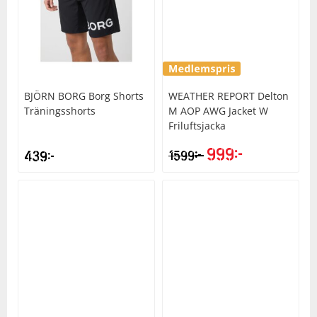
BJÖRN BORG
Borg Shorts
WEATHER REPORT
Delton
Träningsshorts
M AOP AWG Jacket W
Friluftsjacka
999
kr
kr
439
kr
1599