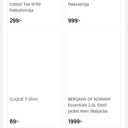
Cotton Tee Nº89
Fleecetröja
Fotbollströja
299
kr
999
kr
CLIQUE
T-Shirt
BERGANS OF NORWAY
Essentials 2.5L Shell
Jacket Men Skaljacka
89
kr
1999
kr