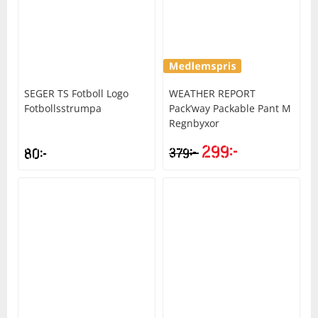
SEGER
TS Fotboll Logo
WEATHER REPORT
Fotbollsstrumpa
Pack’way Packable Pant M
Regnbyxor
299
kr
kr
80
kr
379