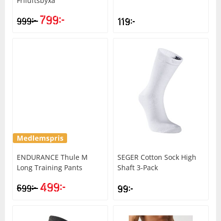
Friluftsbyxa
799
kr
kr
999
119
kr
Squash
Tennis
Träning
Volleyboll
Walking
ENDURANCE
Thule M
SEGER
Cotton Sock High
Long Training Pants
Shaft 3-Pack
499
kr
kr
699
99
kr