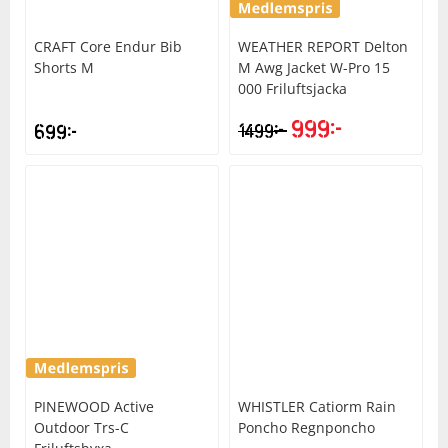
Underkläder
Skydd
Underkläder
Skydd
Längdåkning
CRAFT
Core Endur Bib
WEATHER REPORT
Delton
Shorts M
M Awg Jacket W-Pro 15
000 Friluftsjacka
Sporttillbehör
Sporttillbehör
Löpning
999
kr
kr
699
kr
1499
Stavar
Stavar
Orientering
Träning
Träning
Outdoor
Tält
Tält
Padel
Väskor
Väskor
Rullskidor
Övrigt
Övrigt
Simning
PINEWOOD
Active
WHISTLER
Catiorm Rain
Outdoor Trs-C
Poncho Regnponcho
Sportswear