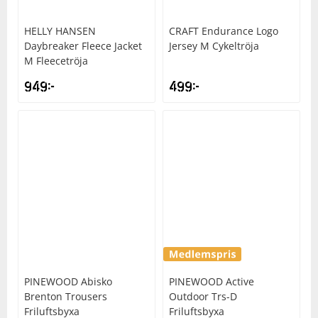
HELLY HANSEN
CRAFT
Endurance Logo
Daybreaker Fleece Jacket
Jersey M Cykeltröja
M Fleecetröja
949
kr
499
kr
PINEWOOD
Abisko
PINEWOOD
Active
Brenton Trousers
Outdoor Trs-D
Friluftsbyxa
Friluftsbyxa