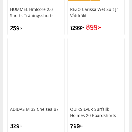
HUMMEL
Hmlcore 2.0
REZO
Carissa Wet Suit Jr
Shorts Träningsshorts
Våtdräkt
899
kr
kr
259
kr
1299
ADIDAS
M 3S Chelsea B7
QUIKSILVER
Surfsilk
Holmes 20 Boardshorts
329
kr
799
kr