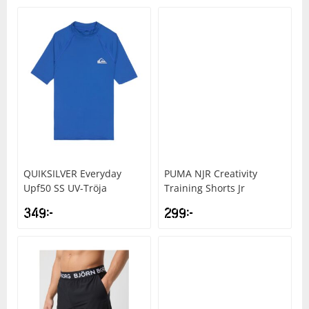
QUIKSILVER
Everyday
PUMA
NJR Creativity
Upf50 SS UV-Tröja
Training Shorts Jr
349
kr
299
kr