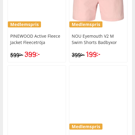
PINEWOOD
Active Fleece
NOU
Eyemouth V2 M
Jacket Fleecetröja
Swim Shorts Badbyxor
399
kr
199
kr
kr
kr
599
399