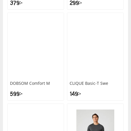
379
kr
299
kr
DOBSOM
Comfort M
CLIQUE
Basic-T Swe
599
kr
149
kr