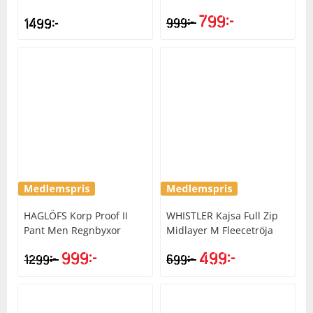
799
kr
kr
1499
kr
999
HAGLÖFS
Korp Proof II
WHISTLER
Kajsa Full Zip
Pant Men Regnbyxor
Midlayer M Fleecetröja
999
kr
499
kr
kr
kr
1299
699