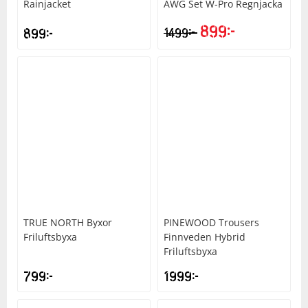
Rainjacket
AWG Set W-Pro Regnjacka
899
kr
kr
899
kr
1499
TRUE NORTH
Byxor
PINEWOOD
Trousers
Friluftsbyxa
Finnveden Hybrid
Friluftsbyxa
799
kr
1999
kr