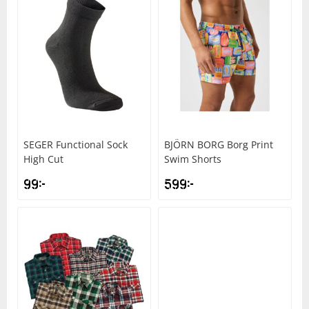
SEGER
Functional Sock
BJÖRN BORG
Borg Print
High Cut
Swim Shorts
99
kr
599
kr