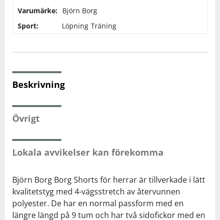
Varumärke:
Björn Borg
Squash
Sport:
Löpning
Träning
Tennis
Träning
Beskrivning
Volleyboll
Övrigt
Walking
Lokala avvikelser kan förekomma
Björn Borg Borg Shorts för herrar är tillverkade i lätt
kvalitetstyg med 4-vägsstretch av återvunnen
polyester. De har en normal passform med en
längre längd på 9 tum och har två sidofickor med en