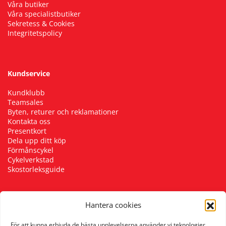
Våra butiker
Våra specialistbutiker
Sekretess & Cookies
Integritetspolicy
Kundservice
Kundklubb
Teamsales
Byten, returer och reklamationer
Kontakta oss
Presentkort
Dela upp ditt köp
Förmånscykel
Cykelverkstad
Skostorleksguide
Hantera cookies
Följ oss
För att kunna erbjuda de bästa upplevelserna använder vi teknologier