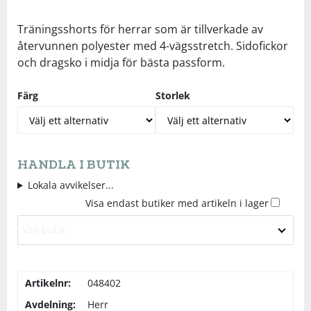
Underkläder
Skydd
Underkläder
Skydd
Längdåkning
Träningsshorts för herrar som är tillverkade av
återvunnen polyester med 4-vägsstretch. Sidofickor
och dragsko i midja för bästa passform.
Sporttillbehör
Sporttillbehör
Löpning
Färg
Storlek
Stavar
Stavar
Orientering
Träning
Träning
Outdoor
HANDLA I BUTIK
Tält
Tält
Padel
Lokala avvikelser...
Visa endast butiker med artikeln i lager
Väskor
Väskor
Rullskidor
Välj butik
Övrigt
Övrigt
Simning
Artikelnr:
048402
Avdelning:
Herr
Sportswear