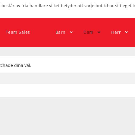
består av fria handlare vilket betyder att varje butik har sitt eget l
Team Sales
Barn
Dam
Herr
chade dina val.