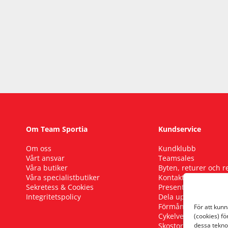
Om Team Sportia
Kundservice
Om oss
Kundklubb
Vårt ansvar
Teamsales
Våra butiker
Byten, returer och 
Våra specialistbutiker
Kontakta oss
Sekretess & Cookies
Presentkort
Integritetspolicy
Dela upp ditt köp
Förmånscykel
För att kun
Cykelverkstad
(cookies) fö
Skostorleksguide
dessa tekno