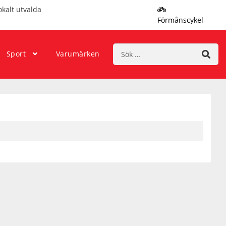
okalt utvalda
Förmånscykel
Sök
Sport
Varumärken
efter: