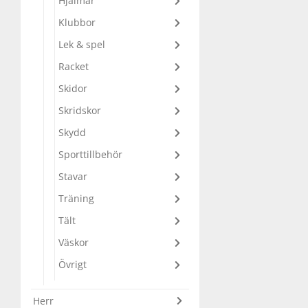
Hjälmar
Klubbor
Underkläder
Skydd
Underkläder
Skydd
Längdåkning
Lek & spel
Sporttillbehör
Sporttillbehör
Löpning
Racket
Skidor
Stavar
Stavar
Orientering
Skridskor
Skydd
Träning
Träning
Outdoor
Sporttillbehör
Stavar
Tält
Tält
Padel
Träning
Tält
Väskor
Väskor
Rullskidor
Väskor
Övrigt
Övrigt
Simning
Övrigt
Herr
Sportswear