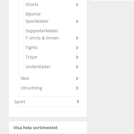
Shorts
Underkläder
Skydd
Underkläder
Skydd
Längdåkning
Skjortor
Sportkläder
Sporttillbehör
Sporttillbehör
Löpning
Supporterkläder
T-shirts & linnen
Stavar
Stavar
Orientering
Tights
Tröjor
Träning
Träning
Outdoor
Underkläder
Skor
Tält
Tält
Padel
Utrustning
Väskor
Väskor
Rullskidor
Sport
Övrigt
Övrigt
Simning
Visa hela sortimentet
Sportswear