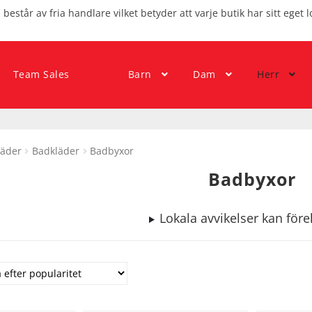
består av fria handlare vilket betyder att varje butik har sitt eget l
Team Sales
Barn
Dam
Herr
läder
Badkläder
Badbyxor
Badbyxor
Lokala avvikelser kan fö