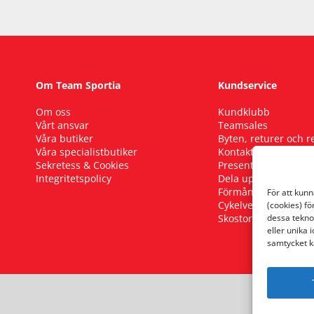
Om Team Sportia
Kundservice
Om oss
Kundklubb
Vårt ansvar
Teamsales
Våra butiker
Byten, returer och 
Våra specialistbutiker
Kontakta oss
Sekretess & Cookies
Presentkort
Integritetspolicy
Dela upp ditt köp
Förmånscykel
För att kun
Cykelverkstad
(cookies) fö
Skostorleksguide
dessa tekno
eller unika 
samtycket k