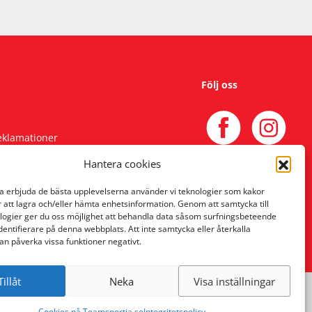
Följ oss
reklamationer
Hantera cookies
na erbjuda de bästa upplevelserna använder vi teknologier som kakor
r att lagra och/eller hämta enhetsinformation. Genom att samtycka till
logier ger du oss möjlighet att behandla data såsom surfningsbeteende
identifierare på denna webbplats. Att inte samtycka eller återkalla
an påverka vissa funktioner negativt.
Tillåt
Neka
Visa inställningar
Cookies på Teamsportia.se
Integritetspolicy