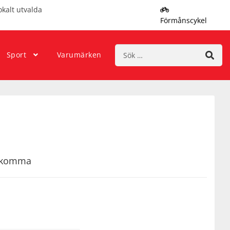
okalt utvalda
Förmånscykel
Sök
Sport
Varumärken
efter:
rekomma