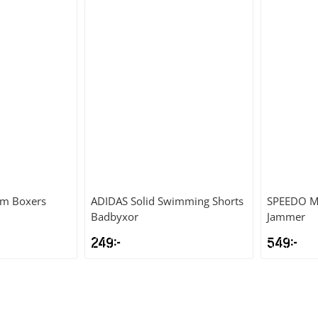
im Boxers
ADIDAS
Solid Swimming Shorts
SPEEDO
M
Badbyxor
Jammer
249
kr
549
kr