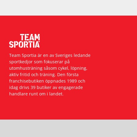
Squash
Tennis
Träning
Team Sportia är en av Sveriges ledande
sportkedjor som fokuserar på
utomhusträning såsom cykel, löpning,
Volleyboll
aktiv fritid och träning. Den första
franchisebutiken öppnades 1989 och
Walking
idag drivs 39 butiker av engagerade
handlare runt om i landet.