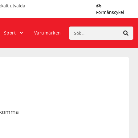
okalt utvalda
Förmånscykel
Sök
Sport
Varumärken
efter:
rekomma