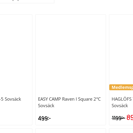
 -5 Sovsäck
EASY CAMP
Raven I Square 2°C
HAGLÖFS
Sovsäck
Sovsäck
8
kr
499
kr
1199
De
ur