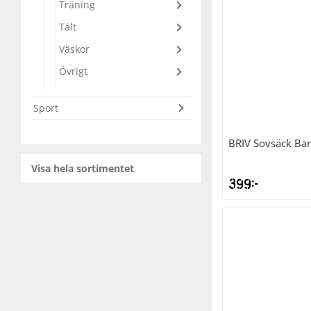
Träning
Tält
Squash
Väskor
Övrigt
Tennis
Sport
Träning
BRIV
Sovsäck Ba
Volleyboll
Visa hela sortimentet
399
kr
Walking