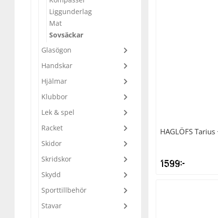
Liggunderlag
Underkläder
Skydd
Underkläder
Skydd
Längdåkning
Mat
Sovsäckar
Sporttillbehör
Sporttillbehör
Löpning
Glasögon
Handskar
Stavar
Stavar
Orientering
Hjälmar
Klubbor
Träning
Träning
Outdoor
Lek & spel
Racket
Tält
Tält
Padel
HAGLÖFS
Tarius
Skidor
Väskor
Väskor
Rullskidor
Skridskor
1599
kr
Skydd
Övrigt
Övrigt
Simning
Sporttillbehör
Stavar
Sportswear