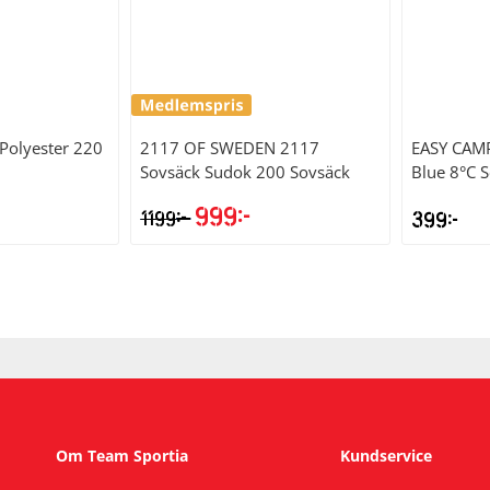
Polyester 220
2117 OF SWEDEN
2117
EASY CAM
Sovsäck Sudok 200 Sovsäck
Blue 8°C 
999
kr
kr
1199
399
kr
Om Team Sportia
Kundservice