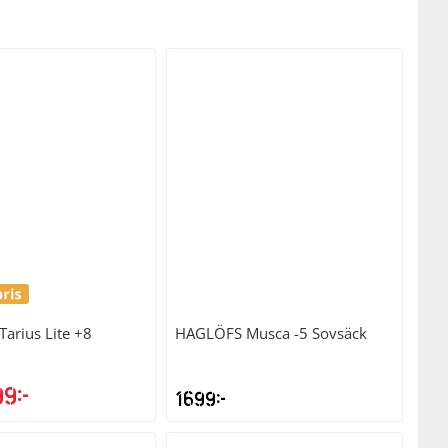
Tarius Lite +8
HAGLÖFS
Musca -5 Sovsäck
99
kr
1699
kr
t
Det
sprungliga
nuvarande