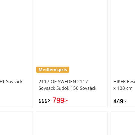
pr
va
119
 +1 Sovsäck
2117 OF SWEDEN
2117
HIKER
Res
Sovsäck Sudok 150 Sovsäck
x 100 cm
799
kr
kr
999
449
kr