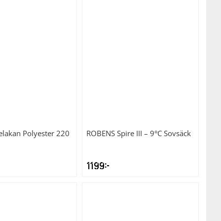
iset
priset
r:
är:
9kr.
899kr.
elakan Polyester 220
ROBENS
Spire III – 9°C Sovsäck
1199
kr