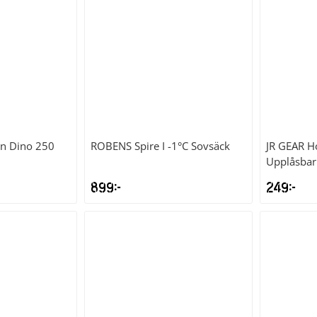
rn Dino 250
ROBENS
Spire I -1°C Sovsäck
JR GEAR
Ho
Upplåsbar
899
kr
249
kr