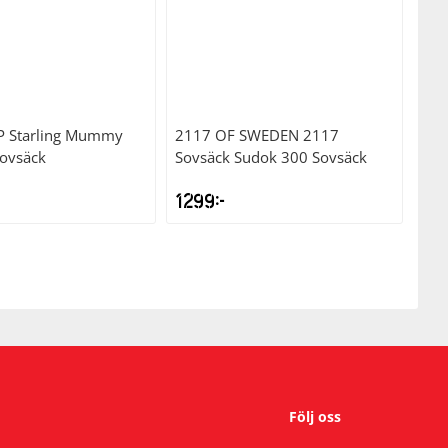
P
Starling Mummy
2117 OF SWEDEN
2117
Sovsäck
Sovsäck Sudok 300 Sovsäck
1299
kr
Följ oss