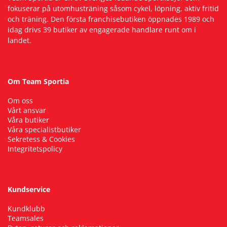
fokuserar på utomhusträning såsom cykel, löpning, aktiv fritid
och träning. Den första franchisebutiken öppnades 1989 och
Squash
idag drivs 39 butiker av engagerade handlare runt om i
landet.
Tennis
Om Team Sportia
Träning
Om oss
Vårt ansvar
Volleyboll
Våra butiker
Våra specialistbutiker
Sekretess & Cookies
Walking
Integritetspolicy
Kundservice
Kundklubb
Teamsales