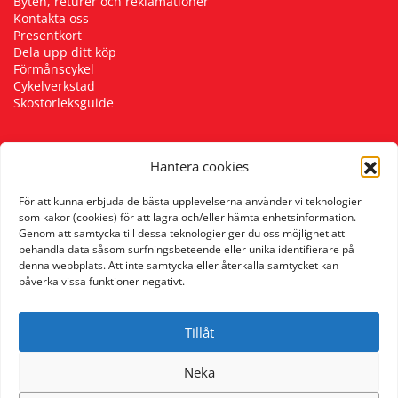
Byten, returer och reklamationer
Kontakta oss
Presentkort
Dela upp ditt köp
Förmånscykel
Cykelverkstad
Skostorleksguide
Hantera cookies
Följ oss
För att kunna erbjuda de bästa upplevelserna använder vi teknologier
som kakor (cookies) för att lagra och/eller hämta enhetsinformation.
Genom att samtycka till dessa teknologier ger du oss möjlighet att
behandla data såsom surfningsbeteende eller unika identifierare på
denna webbplats. Att inte samtycka eller återkalla samtycket kan
påverka vissa funktioner negativt.
Tillåt
Neka