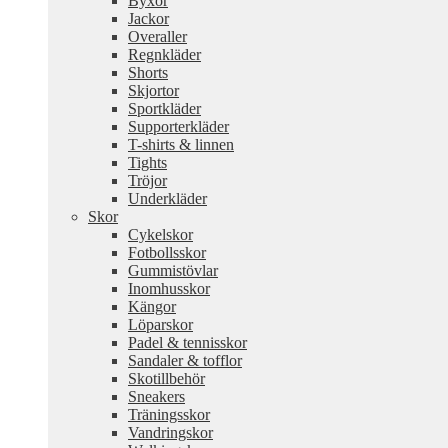
Byxor
Jackor
Overaller
Regnkläder
Shorts
Skjortor
Sportkläder
Supporterkläder
T-shirts & linnen
Tights
Tröjor
Underkläder
Skor
Cykelskor
Fotbollsskor
Gummistövlar
Inomhusskor
Kängor
Löparskor
Padel & tennisskor
Sandaler & tofflor
Skotillbehör
Sneakers
Träningsskor
Vandringskor