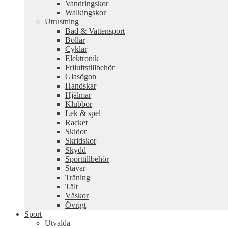
Vandringskor
Walkingskor
Utrustning
Bad & Vattensport
Bollar
Cyklar
Elektronik
Friluftstillbehör
Glasögon
Handskar
Hjälmar
Klubbor
Lek & spel
Racket
Skidor
Skridskor
Skydd
Sporttillbehör
Stavar
Träning
Tält
Väskor
Övrigt
Sport
Utvalda