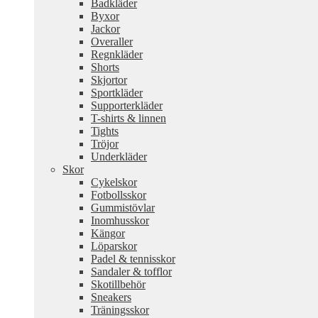
Badkläder
Byxor
Jackor
Overaller
Regnkläder
Shorts
Skjortor
Sportkläder
Supporterkläder
T-shirts & linnen
Tights
Tröjor
Underkläder
Skor
Cykelskor
Fotbollsskor
Gummistövlar
Inomhusskor
Kängor
Löparskor
Padel & tennisskor
Sandaler & tofflor
Skotillbehör
Sneakers
Träningsskor