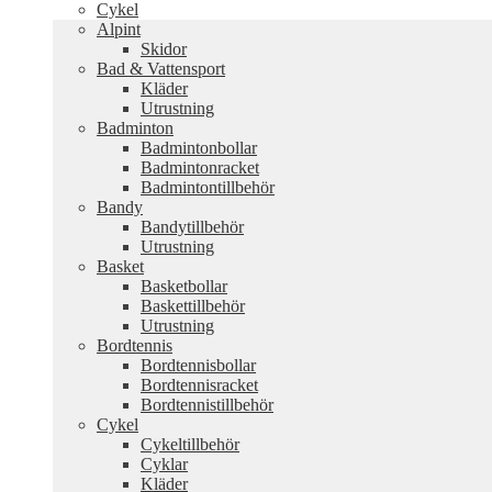
Cykel
Alpint
Skidor
Bad & Vattensport
Kläder
Utrustning
Badminton
Badmintonbollar
Badmintonracket
Badmintontillbehör
Bandy
Bandytillbehör
Utrustning
Basket
Basketbollar
Baskettillbehör
Utrustning
Bordtennis
Bordtennisbollar
Bordtennisracket
Bordtennistillbehör
Cykel
Cykeltillbehör
Cyklar
Kläder