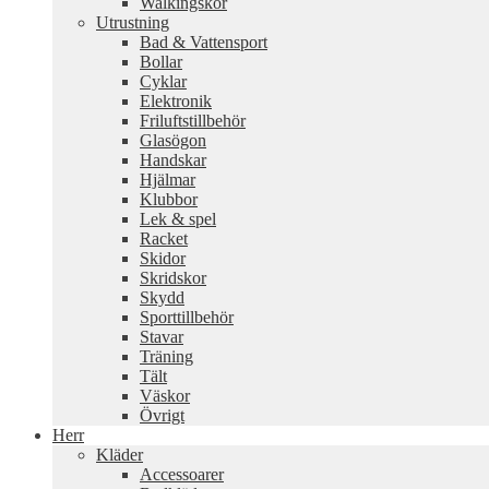
Walkingskor
Utrustning
Bad & Vattensport
Bollar
Cyklar
Elektronik
Friluftstillbehör
Glasögon
Handskar
Hjälmar
Klubbor
Lek & spel
Racket
Skidor
Skridskor
Skydd
Sporttillbehör
Stavar
Träning
Tält
Väskor
Övrigt
Herr
Kläder
Accessoarer