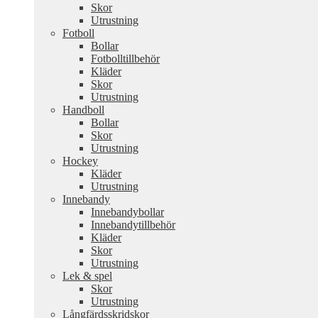
Skor
Utrustning
Fotboll
Bollar
Fotbolltillbehör
Kläder
Skor
Utrustning
Handboll
Bollar
Skor
Utrustning
Hockey
Kläder
Utrustning
Innebandy
Innebandybollar
Innebandytillbehör
Kläder
Skor
Utrustning
Lek & spel
Skor
Utrustning
Långfärdsskridskor