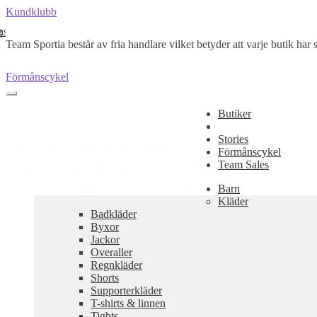
Kundklubb
nsport
g
Team Sportia består av fria handlare vilket betyder att varje butik har s
Förmånscykel
Butiker
Stories
Förmånscykel
Team Sales
Barn
Kläder
Badkläder
Byxor
Jackor
Overaller
Regnkläder
Shorts
Supporterkläder
T-shirts & linnen
Tights