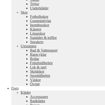
Tröjor
Underkläder
Skor
Fotbollsskor
Gummistövlar
Inomhusskor
Kängor
Löparskor
Sandaler & tofflor
Sneakers
Utrustning
Bad & Vattensport
Barncyklar
Bollar
Friluftstillbehör
Lek & spel
Skridskor
Sporttillbehör
Väskor
Övrigt
Dam
Kläder
Accessoarer
Badkläder