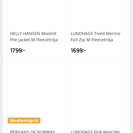
HELLY HANSEN
Moonlit
LUNDHAGS
Tived Merino
Pile Jacket M Fleecetröja
Full Zip M Fleecetröja
1799
kr
1699
kr
BERGANS OF NORWAY
LUNDHAGS
Flok Wool Ms