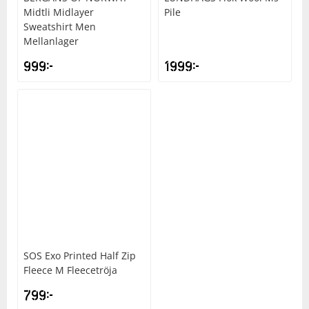
Midtli Midlayer
Pile
Sweatshirt Men
Mellanlager
999
kr
1999
kr
SOS
Exo Printed Half Zip
Fleece M Fleecetröja
799
kr