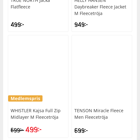
TRUE NORTH
Jacka
HELLY HANSEN
Flatfleece
Daybreaker Fleece Jacket
M Fleecetröja
Squash
499
kr
949
kr
Tennis
Träning
Volleyboll
Walking
WHISTLER
Kajsa Full Zip
TENSON
Miracle Fleece
Midlayer M Fleecetröja
Men Fleecetröja
499
kr
kr
699
699
kr