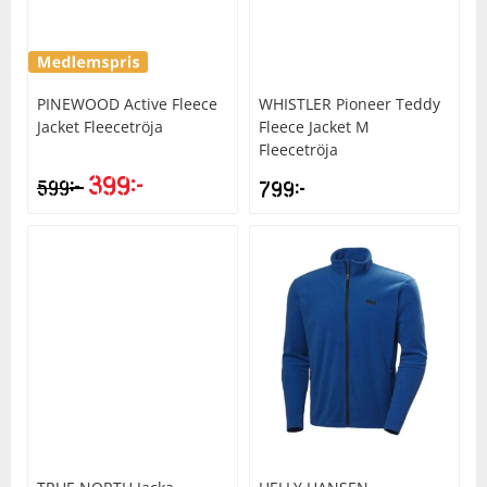
Underkläder
Skydd
Underkläder
Skydd
Längdåkning
Sporttillbehör
Sporttillbehör
Löpning
PINEWOOD
Active Fleece
WHISTLER
Pioneer Teddy
Jacket Fleecetröja
Fleece Jacket M
Fleecetröja
Stavar
Stavar
Orientering
399
kr
kr
599
799
kr
Träning
Träning
Outdoor
Tält
Tält
Padel
Väskor
Väskor
Rullskidor
Övrigt
Övrigt
Simning
Sportswear