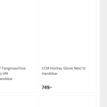
T
Fangmaschine
CCM
Hockey Glove Next Sr
ip HN
Handskar
andskar
749
kr