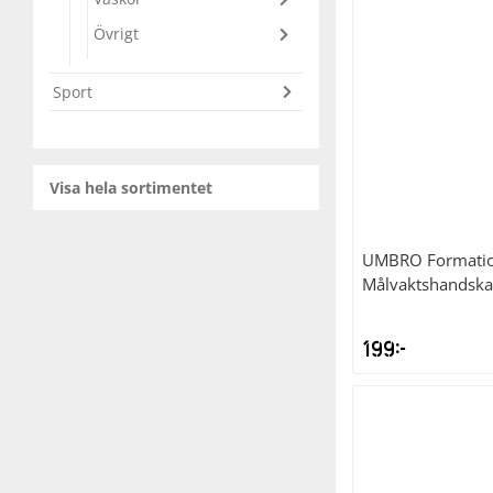
Övrigt
Squash
Sport
Tennis
Träning
Visa hela sortimentet
Volleyboll
UMBRO
Formatio
Målvaktshandska
Walking
199
kr