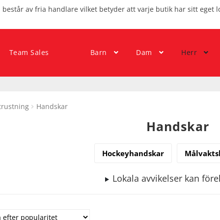
består av fria handlare vilket betyder att varje butik har sitt eget l
Team Sales
Barn
Dam
Herr
trustning
Handskar
Handskar
Hockeyhandskar
Målvakts
Lokala avvikelser kan fö