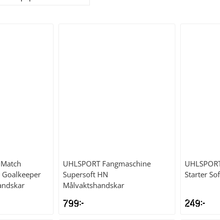
 Match
UHLSPORT
Fangmaschine
UHLSPOR
r Goalkeeper
Supersoft HN
Starter So
andskar
Målvaktshandskar
799
kr
249
kr