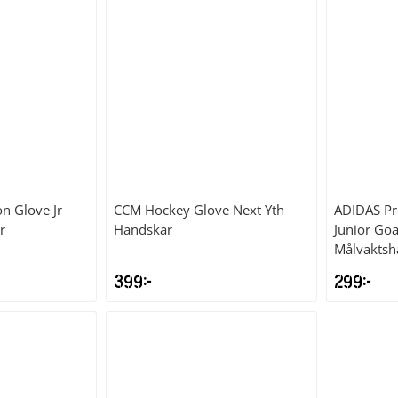
n Glove Jr
CCM
Hockey Glove Next Yth
ADIDAS
Pr
r
Handskar
Junior Go
Målvaktsh
399
kr
299
kr