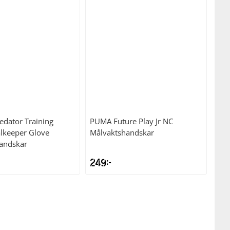
edator Training
PUMA
Future Play Jr NC
alkeeper Glove
Målvaktshandskar
andskar
249
kr