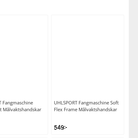
T
Fangmaschine
UHLSPORT
Fangmaschine Soft
ft Målvaktshandskar
Flex Frame Målvaktshandskar
549
kr