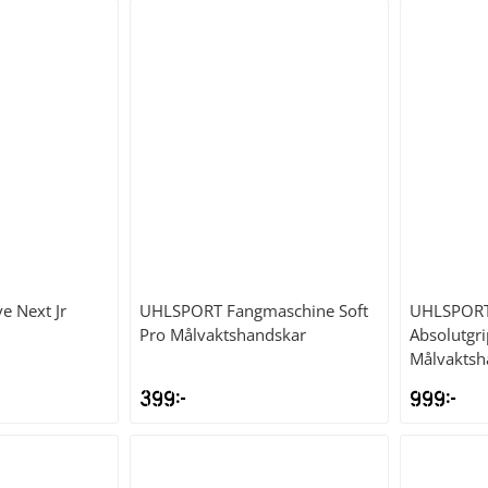
e Next Jr
UHLSPORT
Fangmaschine Soft
UHLSPOR
Pro Målvaktshandskar
Absolutgr
Målvaktsh
399
kr
999
kr