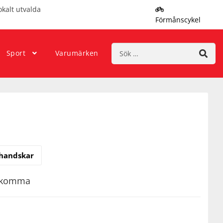
okalt utvalda
Förmånscykel
Sök
Sport
Varumärken
efter:
handskar
rekomma