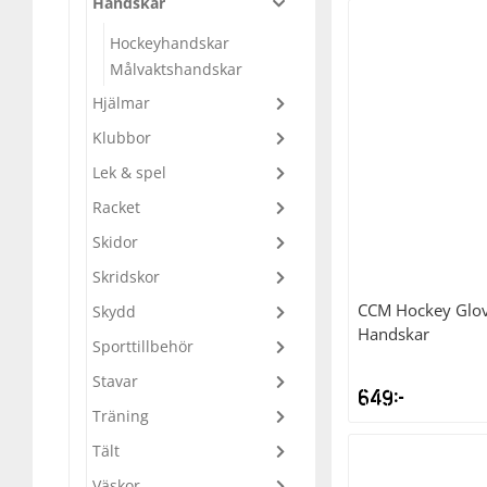
Handskar
Underkläder
Skydd
Underkläder
Skydd
Längdåkning
Hockeyhandskar
Målvaktshandskar
Sporttillbehör
Sporttillbehör
Löpning
Hjälmar
Klubbor
Stavar
Stavar
Orientering
Lek & spel
Racket
Träning
Träning
Outdoor
Skidor
Skridskor
Tält
Tält
Padel
CCM
Hockey Glov
Skydd
Handskar
Sporttillbehör
Väskor
Väskor
Rullskidor
Stavar
649
kr
Övrigt
Övrigt
Simning
Träning
Tält
Sportswear
Väskor