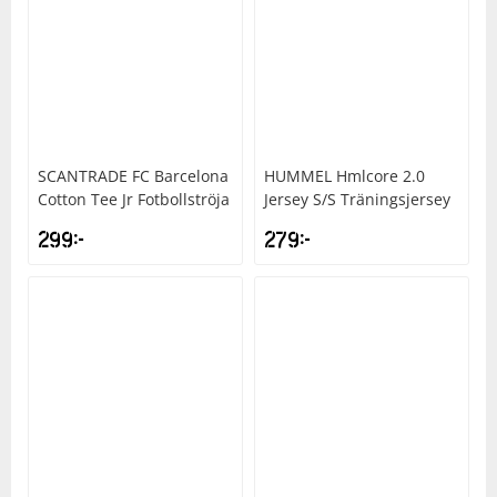
Underkläder
Skydd
Underkläder
Skydd
Längdåkning
Sporttillbehör
Sporttillbehör
Löpning
Stavar
Stavar
Orientering
SCANTRADE
FC Barcelona
HUMMEL
Hmlcore 2.0
Cotton Tee Jr Fotbollströja
Jersey S/S Träningsjersey
Träning
Träning
Outdoor
299
kr
279
kr
Tält
Tält
Padel
Väskor
Väskor
Rullskidor
Övrigt
Övrigt
Simning
Sportswear