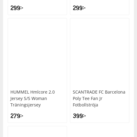
299
kr
299
kr
HUMMEL
Hmlcore 2.0
SCANTRADE
FC Barcelona
Jersey S/S Woman
Poly Tee Fan Jr
Träningsjersey
Fotbollströja
279
kr
399
kr