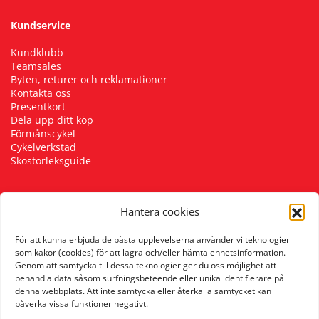
Kundservice
Kundklubb
Teamsales
Byten, returer och reklamationer
Kontakta oss
Presentkort
Dela upp ditt köp
Förmånscykel
Cykelverkstad
Skostorleksguide
Hantera cookies
Följ oss
För att kunna erbjuda de bästa upplevelserna använder vi teknologier
som kakor (cookies) för att lagra och/eller hämta enhetsinformation.
Genom att samtycka till dessa teknologier ger du oss möjlighet att
behandla data såsom surfningsbeteende eller unika identifierare på
denna webbplats. Att inte samtycka eller återkalla samtycket kan
påverka vissa funktioner negativt.