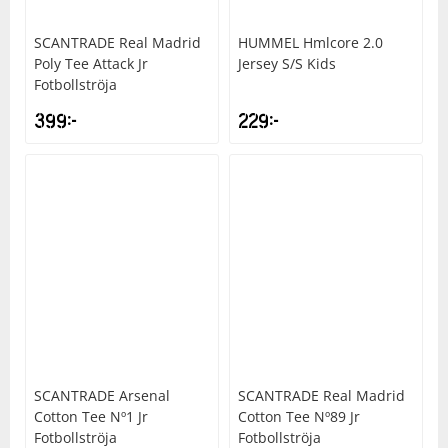
SCANTRADE
Real Madrid
HUMMEL
Hmlcore 2.0
Squash
Poly Tee Attack Jr
Jersey S/S Kids
Fotbollströja
Tennis
399
kr
229
kr
Träning
Volleyboll
Walking
SCANTRADE
Arsenal
SCANTRADE
Real Madrid
Cotton Tee Nº1 Jr
Cotton Tee Nº89 Jr
Fotbollströja
Fotbollströja