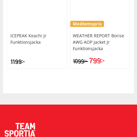
Underkläder
Skydd
Underkläder
Skydd
Längdåkning
Sporttillbehör
Sporttillbehör
Löpning
ICEPEAK
Keachi Jr
WEATHER REPORT
Borise
Funktionsjacka
AWG AOP Jacket Jr
Stavar
Stavar
Orientering
Funktionsjacka
799
kr
kr
1199
kr
1099
Träning
Träning
Outdoor
Tält
Tält
Padel
Väskor
Väskor
Rullskidor
Övrigt
Övrigt
Simning
Sportswear