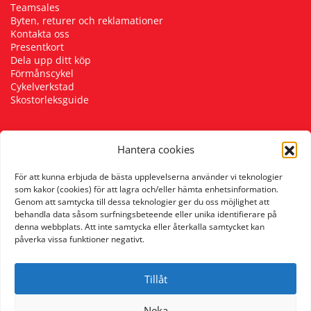
Teamsales
Byten, returer och reklamationer
Kontakta oss
Presentkort
Dela upp ditt köp
Förmånscykel
Cykelverkstad
Skostorleksguide
Hantera cookies
Följ oss
För att kunna erbjuda de bästa upplevelserna använder vi teknologier
som kakor (cookies) för att lagra och/eller hämta enhetsinformation.
Genom att samtycka till dessa teknologier ger du oss möjlighet att
behandla data såsom surfningsbeteende eller unika identifierare på
denna webbplats. Att inte samtycka eller återkalla samtycket kan
påverka vissa funktioner negativt.
Tillåt
Neka