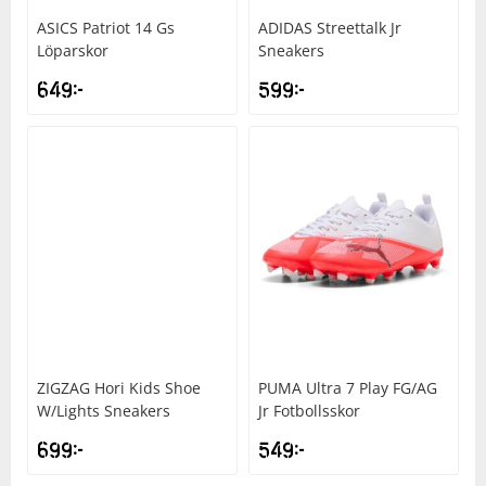
ASICS
Patriot 14 Gs
ADIDAS
Streettalk Jr
Löparskor
Sneakers
649
kr
599
kr
ZIGZAG
Hori Kids Shoe
PUMA
Ultra 7 Play FG/AG
W/Lights Sneakers
Jr Fotbollsskor
699
kr
549
kr