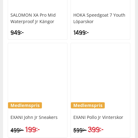
SALOMON
XA Pro Mid
HOKA
Speedgoat 7 Youth
Waterproof Jr Kängor
Löparskor
949
kr
1499
kr
EXANI
John Jr Sneakers
EXANI
Pollo Jr Vinterskor
199
kr
399
kr
kr
kr
499
599