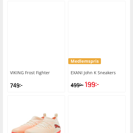
VIKING
Frost Fighter
EXANI
John K Sneakers
199
kr
kr
749
kr
499