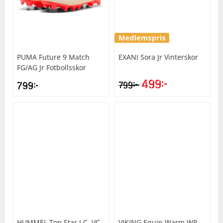
PUMA
Future 9 Match
EXANI
Sora Jr Vinterskor
FG/AG Jr Fotbollsskor
499
kr
kr
799
kr
799
HUMMEL
Top Star I.C. VC
VIKING
Equip Warm WP