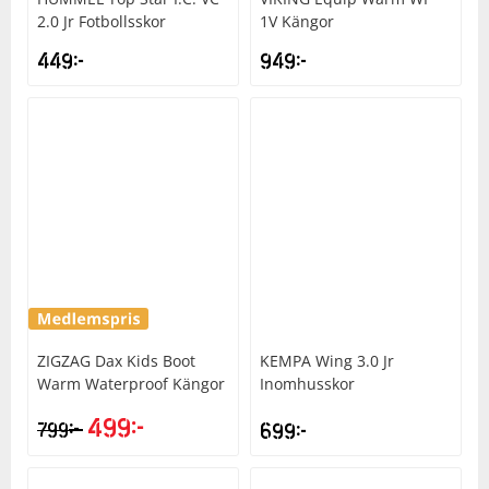
2.0 Jr Fotbollsskor
1V Kängor
449
kr
949
kr
ZIGZAG
Dax Kids Boot
KEMPA
Wing 3.0 Jr
Warm Waterproof Kängor
Inomhusskor
499
kr
kr
799
699
kr