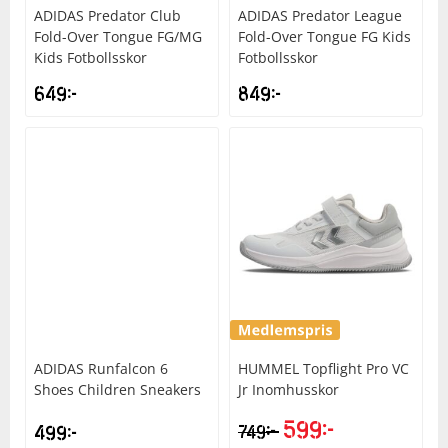
ADIDAS
Predator Club
ADIDAS
Predator League
Fold-Over Tongue FG/MG
Fold-Over Tongue FG Kids
Kids Fotbollsskor
Fotbollsskor
649
kr
849
kr
ADIDAS
Runfalcon 6
HUMMEL
Topflight Pro VC
Shoes Children Sneakers
Jr Inomhusskor
599
kr
kr
499
kr
749