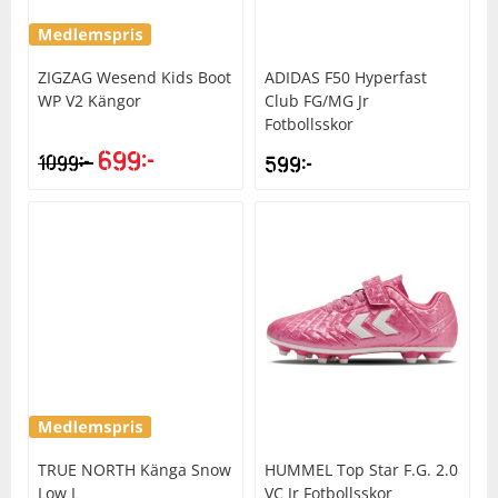
ZIGZAG
Wesend Kids Boot
ADIDAS
F50 Hyperfast
WP V2 Kängor
Club FG/MG Jr
Fotbollsskor
699
kr
kr
1099
599
kr
TRUE NORTH
Känga Snow
HUMMEL
Top Star F.G. 2.0
Low L
VC Jr Fotbollsskor