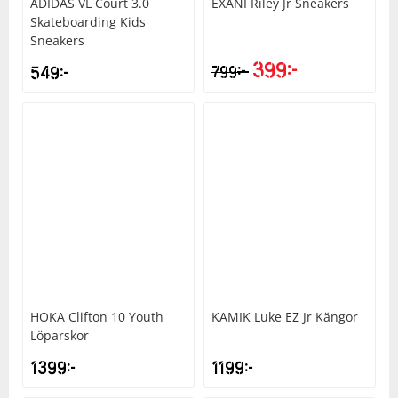
ADIDAS
VL Court 3.0
EXANI
Riley Jr Sneakers
Skateboarding Kids
Sneakers
399
kr
kr
549
kr
799
HOKA
Clifton 10 Youth
KAMIK
Luke EZ Jr Kängor
Löparskor
1399
kr
1199
kr