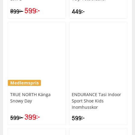
599
kr
kr
899
449
kr
TRUE NORTH
Känga
ENDURANCE
Tasi Indoor
Snowy Day
Sport Shoe Kids
Inomhusskor
399
kr
kr
599
599
kr