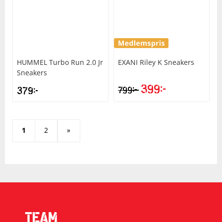
HUMMEL
Turbo Run 2.0 Jr
EXANI
Riley K Sneakers
Sneakers
399
kr
kr
379
kr
799
1
2
»