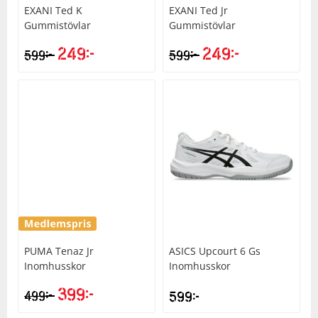
EXANI
Ted K
EXANI
Ted Jr
Gummistövlar
Gummistövlar
249
kr
249
kr
kr
kr
599
599
PUMA
Tenaz Jr
ASICS
Upcourt 6 Gs
Inomhusskor
Inomhusskor
399
kr
kr
499
599
kr