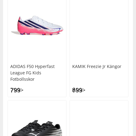
ADIDAS
F50 Hyperfast
KAMIK
Freezie Jr Kängor
League FG Kids
Fotbollsskor
799
kr
899
kr