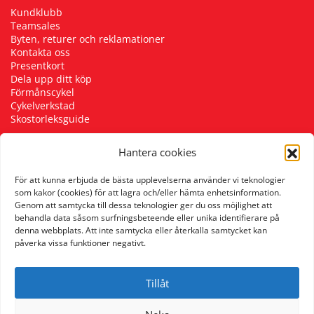
Kundklubb
Teamsales
Byten, returer och reklamationer
Kontakta oss
Presentkort
Dela upp ditt köp
Förmånscykel
Cykelverkstad
Skostorleksguide
Hantera cookies
Följ oss
För att kunna erbjuda de bästa upplevelserna använder vi teknologier
som kakor (cookies) för att lagra och/eller hämta enhetsinformation.
Genom att samtycka till dessa teknologier ger du oss möjlighet att
behandla data såsom surfningsbeteende eller unika identifierare på
denna webbplats. Att inte samtycka eller återkalla samtycket kan
påverka vissa funktioner negativt.
Tillåt