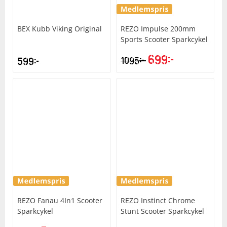
Squash
BEX
Kubb Viking Original
REZO
Impulse 200mm
Sports Scooter Sparkcykel
Tennis
699
kr
kr
599
kr
1095
Det
Det
ursprungliga
nuvarande
Träning
priset
priset
var:
är:
Volleyboll
1095kr.
699kr.
Walking
REZO
Fanau 4In1 Scooter
REZO
Instinct Chrome
Sparkcykel
Stunt Scooter Sparkcykel