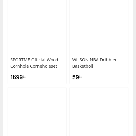
SPORTME
Official Wood
WILSON
NBA Dribbler
Cornhole Corneholeset
Basketboll
1699
kr
59
kr