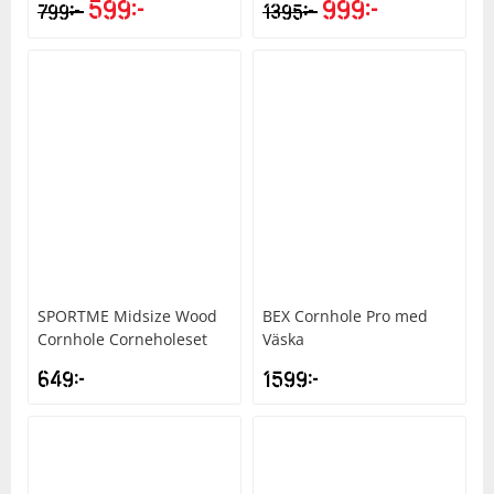
599
kr
999
kr
kr
kr
799
1395
Det
Det
ursprungliga
nuvarande
priset
priset
var:
är:
1395kr.
999kr.
SPORTME
Midsize Wood
BEX
Cornhole Pro med
Cornhole Corneholeset
Väska
649
kr
1599
kr