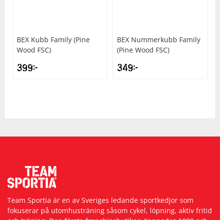
BEX
Kubb Family (Pine
BEX
Nummerkubb Family
Wood FSC)
(Pine Wood FSC)
399
kr
349
kr
Team Sportia är en av Sveriges ledande sportkedjor som
fokuserar på utomhusträning såsom cykel, löpning, aktiv fritid