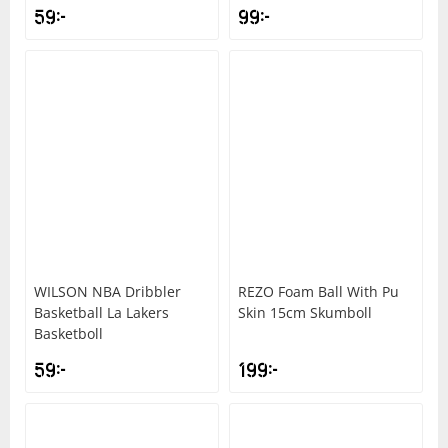
59
kr
99
kr
WILSON
NBA Dribbler
REZO
Foam Ball With Pu
Basketball La Lakers
Skin 15cm Skumboll
Basketboll
59
kr
199
kr