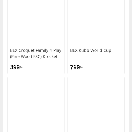
BEX
Croquet Family 4-Play
BEX
Kubb World Cup
(Pine Wood FSC) Krocket
399
kr
799
kr