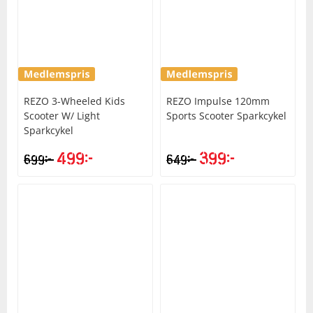
Underkläder
Skydd
Underkläder
Skydd
Längdåkning
Sporttillbehör
Sporttillbehör
Löpning
REZO
3-Wheeled Kids
REZO
Impulse 120mm
Stavar
Stavar
Orientering
Scooter W/ Light
Sports Scooter Sparkcykel
Sparkcykel
Träning
Träning
Outdoor
499
kr
399
kr
kr
kr
699
649
Tält
Tält
Padel
Väskor
Väskor
Rullskidor
Övrigt
Övrigt
Simning
Sportswear