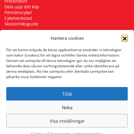
Presentkort
Dela upp ditt köp
Förmånscykel
Cykelverkstad
Skostorleksguide
Hantera cookies
Följ oss
För att kunna erbjuda de bästa upplevelserna använder vi teknologier
som kakor (cookies) för att lagra och/eller hämta enhetsinformation.
Genom att samtycka till dessa teknologier ger du oss möjlighet att
behandla data såsom surfningsbeteende eller unika identifierare på
denna webbplats. Att inte samtycka eller återkalla samtycket kan
påverka vissa funktioner negativt.
Tillåt
Neka
Visa inställningar
Cookies på Teamsportia.se
Integritetspolicy