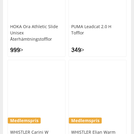
Underkläder
Skydd
Underkläder
Skydd
Längdåkning
HOKA
Ora Athletic Slide
PUMA
Leadcat 2.0 H
Sporttillbehör
Sporttillbehör
Löpning
Unisex
Tofflor
Återhämtningstofflor
Stavar
Stavar
Orientering
999
kr
349
kr
Träning
Träning
Outdoor
Tält
Tält
Padel
Väskor
Väskor
Rullskidor
Övrigt
Övrigt
Simning
Sportswear
WHISTLER
Carini W
WHISTLER
Elian Warm