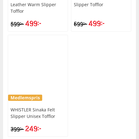
Leather Warm Slipper
Slipper Tofflor
Tofflor
Squash
499
kr
499
kr
kr
kr
599
699
Tennis
Träning
Volleyboll
Walking
WHISTLER
Sinaka Felt
Slipper Unisex Tofflor
249
kr
kr
399