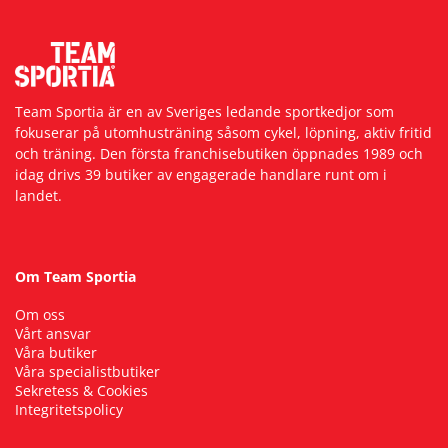
Underkläder
Skydd
Underkläder
Skydd
Längdåkning
Sporttillbehör
Sporttillbehör
Löpning
Team Sportia är en av Sveriges ledande sportkedjor som
fokuserar på utomhusträning såsom cykel, löpning, aktiv fritid
Stavar
Stavar
Orientering
och träning. Den första franchisebutiken öppnades 1989 och
idag drivs 39 butiker av engagerade handlare runt om i
landet.
Träning
Träning
Outdoor
Tält
Tält
Padel
Om Team Sportia
Om oss
Väskor
Väskor
Rullskidor
Vårt ansvar
Våra butiker
Våra specialistbutiker
Övrigt
Övrigt
Simning
Sekretess & Cookies
Integritetspolicy
Sportswear