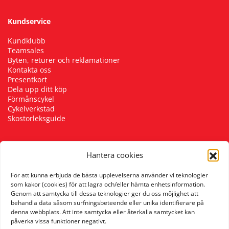
Kundservice
Squash
Kundklubb
Teamsales
Tennis
Byten, returer och reklamationer
Kontakta oss
Presentkort
Träning
Dela upp ditt köp
Förmånscykel
Cykelverkstad
Volleyboll
Skostorleksguide
Walking
Hantera cookies
Följ oss
För att kunna erbjuda de bästa upplevelserna använder vi teknologier
som kakor (cookies) för att lagra och/eller hämta enhetsinformation.
Genom att samtycka till dessa teknologier ger du oss möjlighet att
behandla data såsom surfningsbeteende eller unika identifierare på
denna webbplats. Att inte samtycka eller återkalla samtycket kan
påverka vissa funktioner negativt.