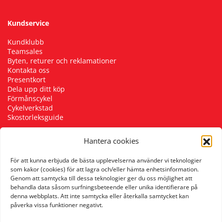
Kundservice
Kundklubb
Teamsales
Byten, returer och reklamationer
Kontakta oss
Presentkort
Dela upp ditt köp
Förmånscykel
Cykelverkstad
Skostorleksguide
Hantera cookies
Följ oss
För att kunna erbjuda de bästa upplevelserna använder vi teknologier
som kakor (cookies) för att lagra och/eller hämta enhetsinformation.
Genom att samtycka till dessa teknologier ger du oss möjlighet att
behandla data såsom surfningsbeteende eller unika identifierare på
denna webbplats. Att inte samtycka eller återkalla samtycket kan
påverka vissa funktioner negativt.