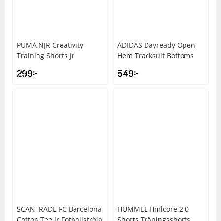
Squash
PUMA
NJR Creativity
ADIDAS
Dayready Open
Tennis
Training Shorts Jr
Hem Tracksuit Bottoms
299
kr
549
kr
Träning
Volleyboll
Walking
SCANTRADE
FC Barcelona
HUMMEL
Hmlcore 2.0
Cotton Tee Jr Fotbollströja
Shorts Träningsshorts