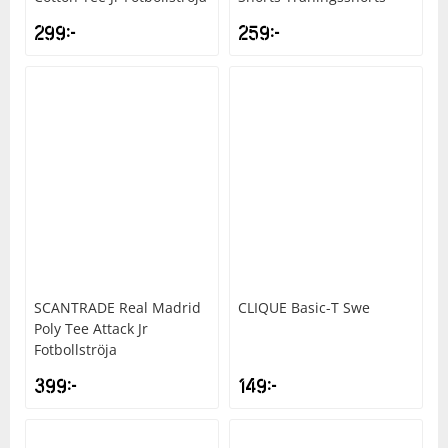
299
kr
259
kr
SCANTRADE
Real Madrid
CLIQUE
Basic-T Swe
Poly Tee Attack Jr
Fotbollströja
399
kr
149
kr