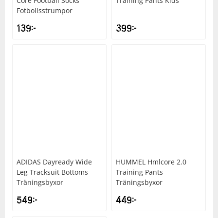
Core Football Socks
Training Pants Kids
Fotbollsstrumpor
139
kr
399
kr
ADIDAS
Dayready Wide
HUMMEL
Hmlcore 2.0
Leg Tracksuit Bottoms
Training Pants
Träningsbyxor
Träningsbyxor
549
kr
449
kr