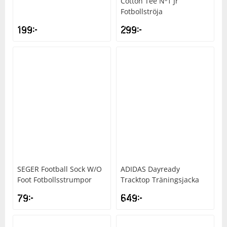
Cotton Tee Nº1 Jr
Fotbollströja
199
kr
299
kr
SEGER
Football Sock W/O
ADIDAS
Dayready
Foot Fotbollsstrumpor
Tracktop Träningsjacka
79
kr
649
kr