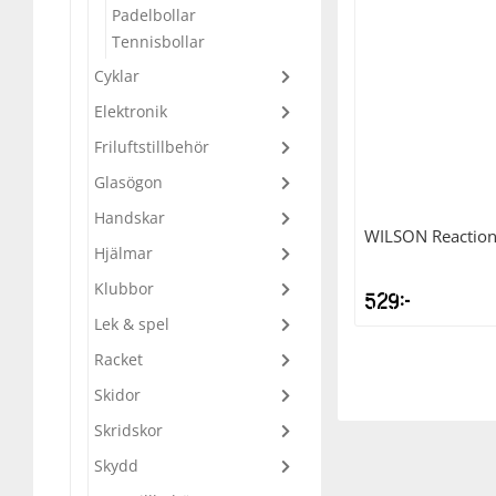
Padelbollar
Underkläder
Skydd
Underkläder
Skydd
Längdåkning
Tennisbollar
Cyklar
Sporttillbehör
Sporttillbehör
Löpning
Elektronik
Friluftstillbehör
Stavar
Stavar
Orientering
Glasögon
Handskar
Träning
Träning
Outdoor
WILSON
Reaction
Hjälmar
Klubbor
Tält
Tält
Padel
529
kr
Lek & spel
Väskor
Väskor
Rullskidor
Racket
Skidor
Övrigt
Övrigt
Simning
Skridskor
Skydd
Sportswear