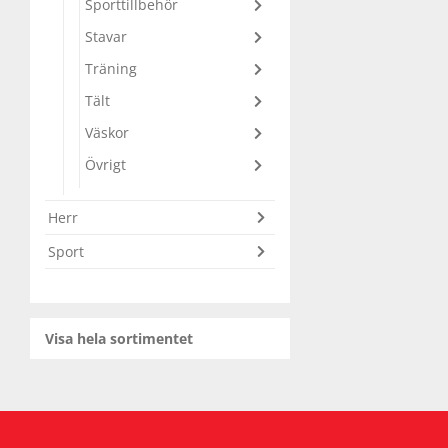
Sporttillbehör
Stavar
Squash
Träning
Tält
Tennis
Väskor
Övrigt
Träning
Herr
Volleyboll
Sport
Walking
Visa hela sortimentet