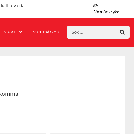
okalt utvalda
Förmånscykel
Sök
Sport
Varumärken
efter:
rekomma