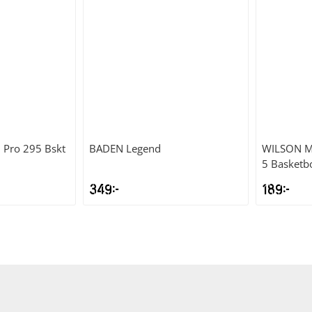
 Pro 295 Bskt
BADEN
Legend
WILSON
M
5 Basketbo
349
kr
189
kr