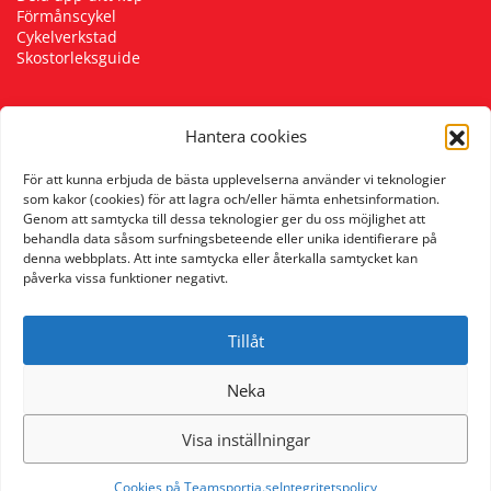
Förmånscykel
Underkläder
Skydd
Underkläder
Skydd
Längdåkning
Cykelverkstad
Skostorleksguide
Sporttillbehör
Sporttillbehör
Löpning
Hantera cookies
Följ oss
Stavar
Stavar
Orientering
För att kunna erbjuda de bästa upplevelserna använder vi teknologier
som kakor (cookies) för att lagra och/eller hämta enhetsinformation.
Genom att samtycka till dessa teknologier ger du oss möjlighet att
Träning
Träning
Outdoor
behandla data såsom surfningsbeteende eller unika identifierare på
denna webbplats. Att inte samtycka eller återkalla samtycket kan
påverka vissa funktioner negativt.
Tält
Tält
Padel
Tillåt
Väskor
Väskor
Rullskidor
Neka
Övrigt
Övrigt
Simning
Visa inställningar
Sportswear
Cookies på Teamsportia.se
Integritetspolicy