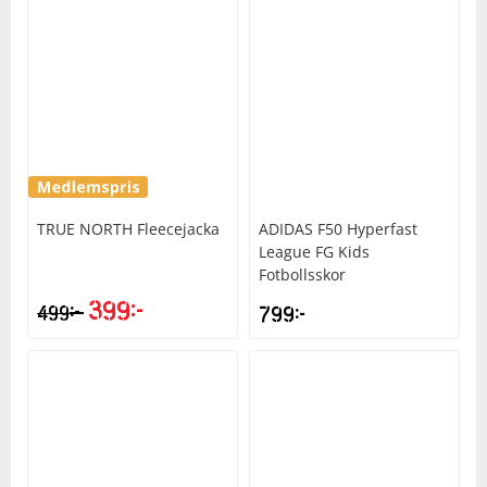
TRUE NORTH
Fleecejacka
ADIDAS
F50 Hyperfast
League FG Kids
Fotbollsskor
399
kr
kr
499
799
kr