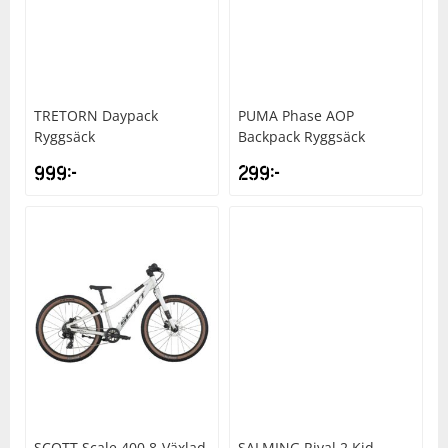
TRETORN
Daypack
PUMA
Phase AOP
Ryggsäck
Backpack Ryggsäck
999
kr
299
kr
SCOTT
Scale 400 8-Växlad
SALMING
Rival 2 Kid