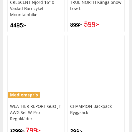
CRESCENT
Njord 16″ 0-
TRUE NORTH
Känga Snow
Växlad Barncykel
Low L
Mountainbike
599
kr
kr
4495
kr
899
WEATHER REPORT
Gust Jr.
CHAMPION
Backpack
AWG Set W-Pro
Ryggsäck
Regnkläder
799
kr
kr
1299
299
kr