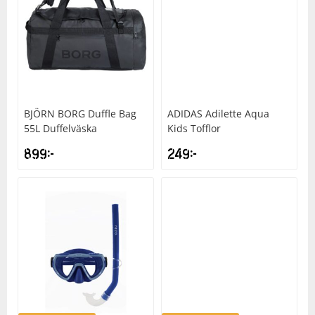
Underkläder
Skydd
Underkläder
Skydd
Längdåkning
Sporttillbehör
Sporttillbehör
Löpning
Stavar
Stavar
Orientering
BJÖRN BORG
Duffle Bag
ADIDAS
Adilette Aqua
55L Duffelväska
Kids Tofflor
Träning
Träning
Outdoor
899
kr
249
kr
Tält
Tält
Padel
Väskor
Väskor
Rullskidor
Övrigt
Övrigt
Simning
Sportswear