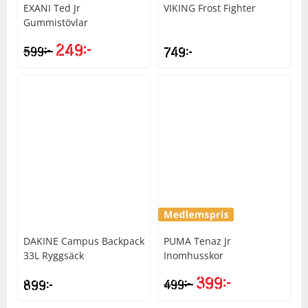
EXANI
Ted Jr
VIKING
Frost Fighter
Gummistövlar
249
kr
kr
599
749
kr
DAKINE
Campus Backpack
PUMA
Tenaz Jr
33L Ryggsäck
Inomhusskor
399
kr
kr
899
kr
499