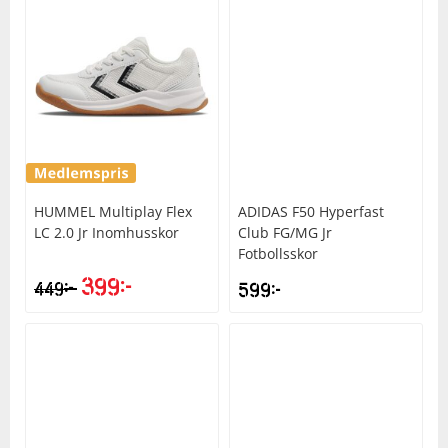
HUMMEL
Multiplay Flex
ADIDAS
F50 Hyperfast
LC 2.0 Jr Inomhusskor
Club FG/MG Jr
Fotbollsskor
399
kr
kr
449
599
kr