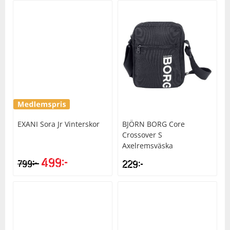
EXANI
Sora Jr Vinterskor
BJÖRN BORG
Core
Crossover S
Axelremsväska
499
kr
kr
799
229
kr