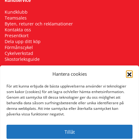
Kundservice
Kundklubb
Teamsales
Byten, returer och reklamationer
Kontakta oss
Presentkort
Dela upp ditt köp
Förmånscykel
Cykelverkstad
Skostorleksguide
Hantera cookies
Följ oss
För att kunna erbjuda de bästa upplevelserna använder vi teknologier
som kakor (cookies) för att lagra och/eller hämta enhetsinformation.
Genom att samtycka till dessa teknologier ger du oss möjlighet att
behandla data såsom surfningsbeteende eller unika identifierare på
denna webbplats. Att inte samtycka eller återkalla samtycket kan
påverka vissa funktioner negativt.
Tillåt