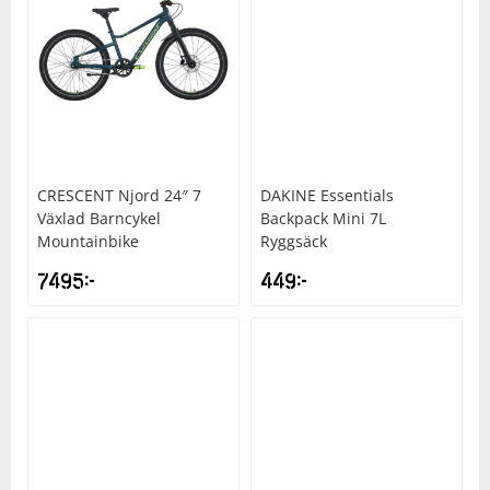
CRESCENT
Njord 24″ 7
DAKINE
Essentials
Växlad Barncykel
Backpack Mini 7L
Mountainbike
Ryggsäck
7495
kr
449
kr