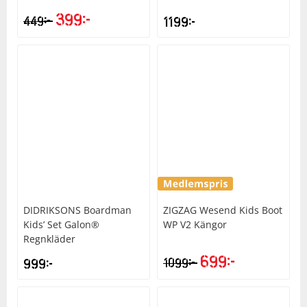
399
kr
kr
449
1199
kr
DIDRIKSONS
Boardman
ZIGZAG
Wesend Kids Boot
Kids’ Set Galon®
WP V2 Kängor
Regnkläder
699
kr
kr
999
kr
1099