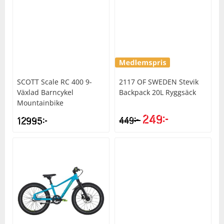
SCOTT
Scale RC 400 9-
2117 OF SWEDEN
Stevik
Växlad Barncykel
Backpack 20L Ryggsäck
Mountainbike
249
kr
kr
12995
kr
449