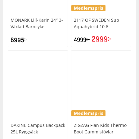
MONARK
Lill-Karin 24″ 3-
2117 OF SWEDEN
Sup
Växlad Barncykel
Aquahybrid 10.6
2999
kr
kr
6995
kr
4999
Det
Det
ursprungliga
nuvarande
priset
priset
var:
är:
4999kr.
2999kr.
DAKINE
Campus Backpack
ZIGZAG
Fian Kids Thermo
25L Ryggsäck
Boot Gummistövlar