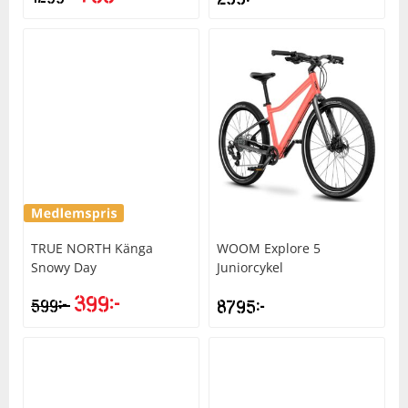
TRUE NORTH
Känga
WOOM
Explore 5
Snowy Day
Juniorcykel
399
kr
kr
599
8795
kr