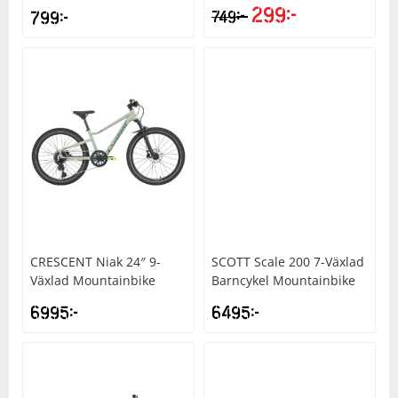
299
kr
kr
799
kr
749
CRESCENT
Niak 24″ 9-
SCOTT
Scale 200 7-Växlad
Växlad Mountainbike
Barncykel Mountainbike
6995
kr
6495
kr