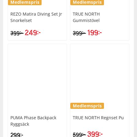
REZO
Matira Diving Set Jr
TRUE NORTH
Squash
Snorkelset
Gummistövel
249
kr
199
kr
kr
kr
399
399
Tennis
Träning
Volleyboll
Walking
PUMA
Phase Backpack
TRUE NORTH
Regnset Pu
Ryggsäck
399
kr
kr
299
kr
599