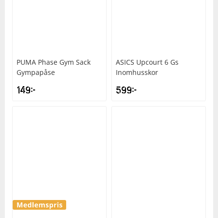
PUMA
Phase Gym Sack
ASICS
Upcourt 6 Gs
Gympapåse
Inomhusskor
149
kr
599
kr