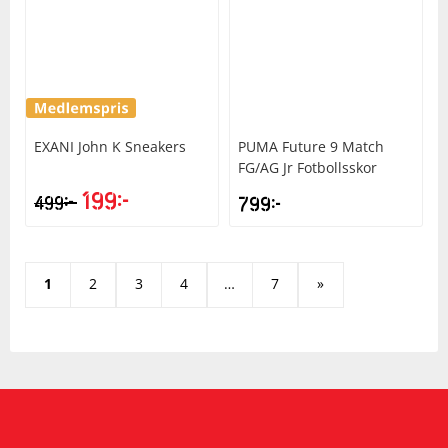
EXANI
John K Sneakers
PUMA
Future 9 Match
FG/AG Jr Fotbollsskor
199
kr
kr
499
799
kr
1
2
3
4
…
7
»