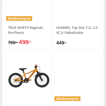
TRUE NORTH
Regnset,
HUMMEL
Top Star F.G. 2.0
Pu+Fleece
VC Jr Fotbollsskor
499
kr
kr
799
449
kr