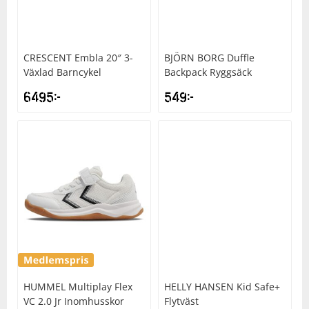
CRESCENT
Embla 20″ 3-
BJÖRN BORG
Duffle
Växlad Barncykel
Backpack Ryggsäck
6495
kr
549
kr
HUMMEL
Multiplay Flex
HELLY HANSEN
Kid Safe+
VC 2.0 Jr Inomhusskor
Flytväst