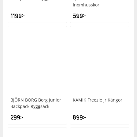
Inomhusskor
1199
kr
599
kr
BJÖRN BORG
Borg Junior
KAMIK
Freezie Jr Kängor
Backpack Ryggsäck
299
kr
899
kr