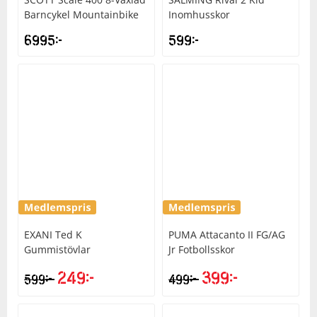
Barncykel Mountainbike
Inomhusskor
6995
kr
599
kr
EXANI
Ted K
PUMA
Attacanto II FG/AG
Gummistövlar
Jr Fotbollsskor
249
kr
399
kr
kr
kr
599
499