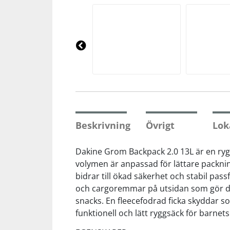
Squash
Tennis
Pre
vio
us
Träning
Volleyboll
Beskrivning
Övrigt
Lok
Walking
Dakine Grom Backpack 2.0 13L är en rygg
volymen är anpassad för lättare packni
bidrar till ökad säkerhet och stabil pas
och cargoremmar på utsidan som gör det 
snacks. En fleecefodrad ficka skyddar s
funktionell och lätt ryggsäck för barnet