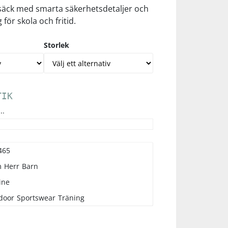
säck med smarta säkerhetsdetaljer och
 för skola och fritid.
Storlek
TIK
..
465
m
Herr
Barn
ine
door
Sportswear
Träning