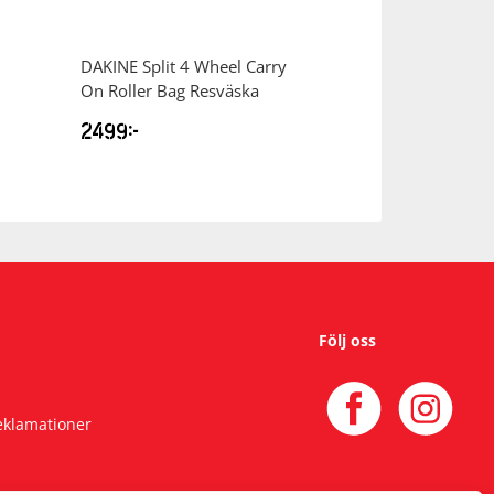
DAKINE
Split 4 Wheel Carry
DAKINE
Split Ro
On Roller Bag Resväska
110L Resväska
2499
kr
2999
kr
Följ oss
reklamationer