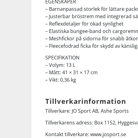
EGENSKAPER
– Barnanpassad storlek för lättare pack
– Justerbar bröstrem med integrerad sä
– Reflexdetaljer för ökad synlighet
– Elastiska bungee-band och cargoremm
– Meshfickor på sidorna för snabb åtko
– Fleecefodrad ficka för skydd av känsli
SPECIFIKATION
– Volym: 13 L
– Mått: 41 × 31 × 17 cm
– Vikt: 0,36 kg
Tillverkarinformation
Tillverkare: JO Sport AB, Ashe Sports
Tillverkarens adress: Box 1152, Hyggesv
Kontakt tillverkare: www.josport.se