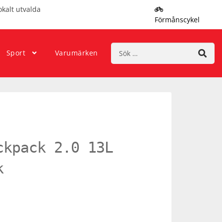
okalt utvalda
Förmånscykel
Sök
Sport
Varumärken
efter:
ckpack 2.0 13L
k