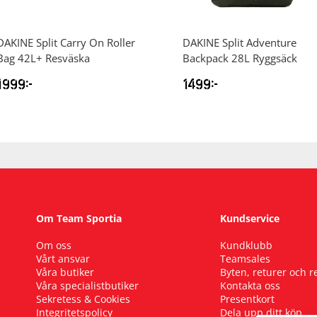
DAKINE
Split Carry On Roller
DAKINE
Split Adventure
Bag 42L+ Resväska
Backpack 28L Ryggsäck
1999
kr
1499
kr
Om Team Sportia
Kundservice
Om oss
Kundklubb
Vårt ansvar
Teamsales
Våra butiker
Byten, returer och 
Våra specialistbutiker
Kontakta oss
Sekretess & Cookies
Presentkort
Integritetspolicy
Dela upp ditt köp