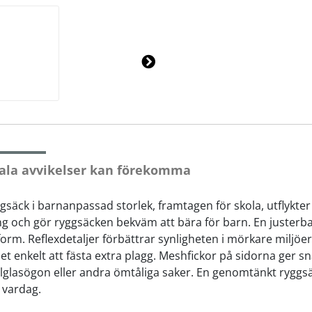
Ne
xt
ala avvikelser kan förekomma
säck i barnanpassad storlek, framtagen för skola, utflykte
ng och gör ryggsäcken bekväm att bära för barn. En justerb
sform. Reflexdetaljer förbättrar synligheten i mörkare milj
enkelt att fästa extra plagg. Meshfickor på sidorna ger snab
olglasögon eller andra ömtåliga saker. En genomtänkt ryggsä
s vardag.