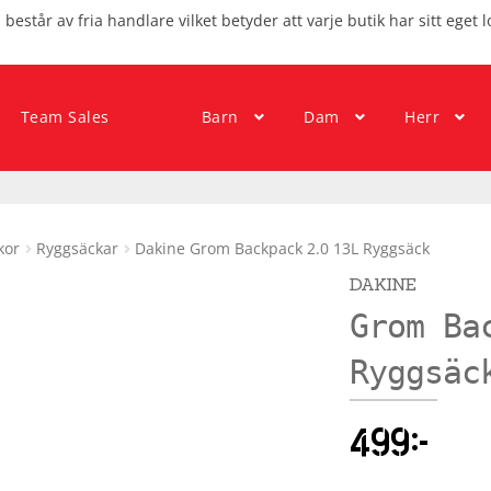
består av fria handlare vilket betyder att varje butik har sitt eget l
Team Sales
Barn
Dam
Herr
kor
Ryggsäckar
Dakine Grom Backpack 2.0 13L Ryggsäck
DAKINE
Grom Ba
Ryggsäc
499
kr