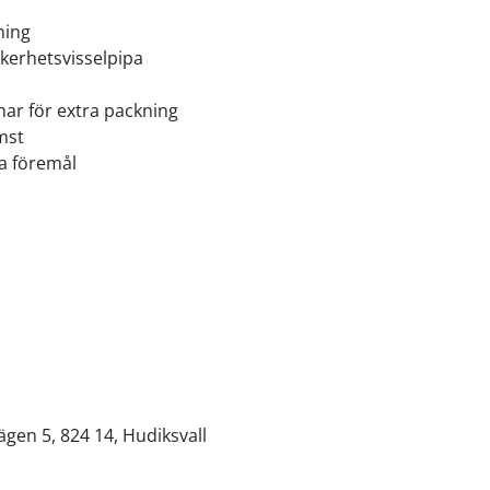
ning
kerhetsvisselpipa
ar för extra packning
mst
ga föremål
ägen 5, 824 14, Hudiksvall