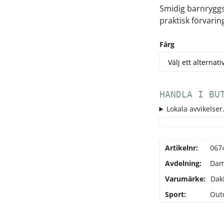
Smidig barnrygg
praktisk förvaring
Färg
HANDLA I BU
Lokala avvikelser.
Artikelnr:
067
Avdelning:
Da
Varumärke:
Dak
Sport:
Out