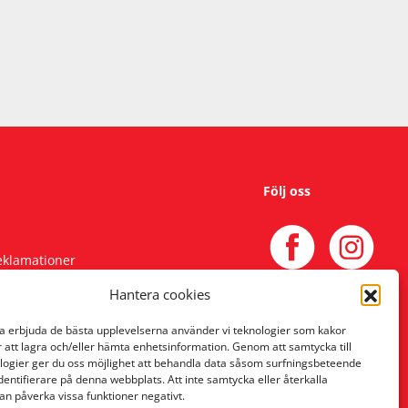
Följ oss
reklamationer
Hantera cookies
na erbjuda de bästa upplevelserna använder vi teknologier som kakor
r att lagra och/eller hämta enhetsinformation. Genom att samtycka till
logier ger du oss möjlighet att behandla data såsom surfningsbeteende
identifierare på denna webbplats. Att inte samtycka eller återkalla
an påverka vissa funktioner negativt.