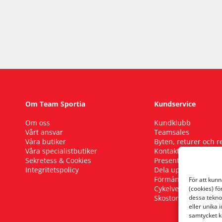
Om Team Sportia
Kundservice
Om oss
Kundklubb
Vårt ansvar
Teamsales
Våra butiker
Byten, returer och 
Våra specialistbutiker
Kontakta oss
Sekretess & Cookies
Presentkort
Integritetspolicy
Dela upp ditt köp
Förmånscykel
För att kun
Cykelverkstad
(cookies) fö
Skostorleksguide
dessa tekno
eller unika 
samtycket k