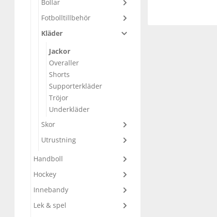
Bollar
Underkläder
Skydd
Underkläder
Skydd
Längdåkning
Fotbolltillbehör
Kläder
Sporttillbehör
Sporttillbehör
Löpning
Jackor
Overaller
Stavar
Stavar
Orientering
Shorts
Supporterkläder
Tröjor
Träning
Träning
Outdoor
Underkläder
Skor
Tält
Tält
Padel
Utrustning
Väskor
Väskor
Rullskidor
Handboll
Hockey
Övrigt
Övrigt
Simning
Innebandy
Lek & spel
Sportswear