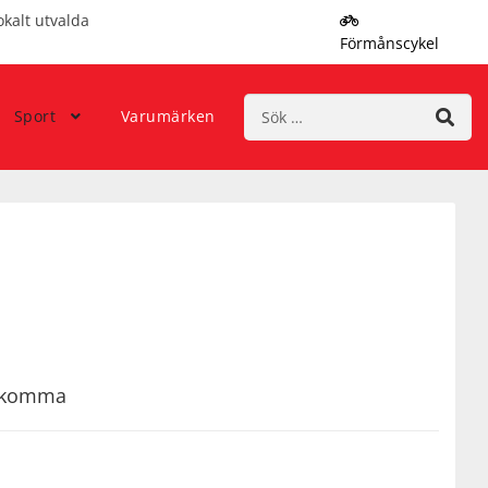
okalt utvalda
Förmånscykel
Sök
Sport
Varumärken
efter:
rekomma