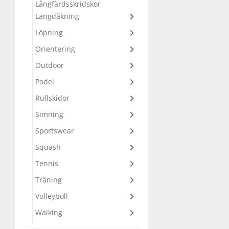
Långfärdsskridskor
Längdåkning
Squash
Löpning
Orientering
Tennis
Outdoor
Padel
Träning
Rullskidor
Volleyboll
Simning
Sportswear
Walking
Squash
Tennis
Träning
Volleyboll
Walking