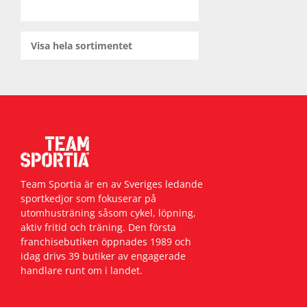
Visa hela sortimentet
Team Sportia är en av Sveriges ledande
sportkedjor som fokuserar på
utomhusträning såsom cykel, löpning,
aktiv fritid och träning. Den första
franchisebutiken öppnades 1989 och
idag drivs 39 butiker av engagerade
handlare runt om i landet.