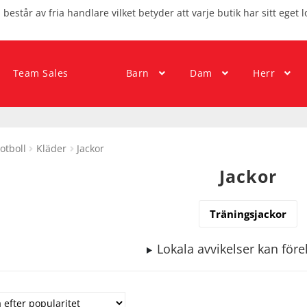
består av fria handlare vilket betyder att varje butik har sitt eget l
Team Sales
Barn
Dam
Herr
otboll
Kläder
Jackor
Jackor
Träningsjackor
Lokala avvikelser kan fö