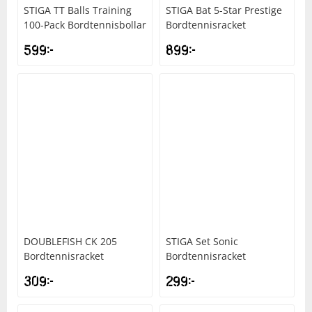
STIGA
TT Balls Training
STIGA
Bat 5-Star Prestige
100-Pack Bordtennisbollar
Bordtennisracket
Squash
599
kr
899
kr
Tennis
Träning
Volleyboll
Walking
DOUBLEFISH
CK 205
STIGA
Set Sonic
Bordtennisracket
Bordtennisracket
309
kr
299
kr