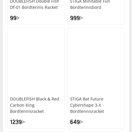
DOUBLEFISH
Double Fish
STIGA
Minitable Fun
Df-01 Bordtennis Racket
Bordtennisbord
99
kr
999
kr
DOUBLEFISH
Black & Red
STIGA
Bat Future
Carbon King
Cybershape 3-X
Bordtennisracket
Bordtennisracket
1239
kr
649
kr