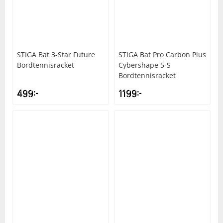
Underkläder
Skydd
Underkläder
Skydd
Längdåkning
Sporttillbehör
Sporttillbehör
Löpning
STIGA
Bat 3-Star Future
STIGA
Bat Pro Carbon Plus
Bordtennisracket
Cybershape 5-S
Stavar
Stavar
Orientering
Bordtennisracket
499
kr
1199
kr
Träning
Träning
Outdoor
Tält
Tält
Padel
Väskor
Väskor
Rullskidor
Övrigt
Övrigt
Simning
Sportswear