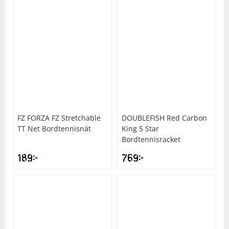
FZ FORZA
FZ Stretchable
DOUBLEFISH
Red Carbon
TT Net Bordtennisnät
King 5 Star
Bordtennisracket
189
kr
769
kr