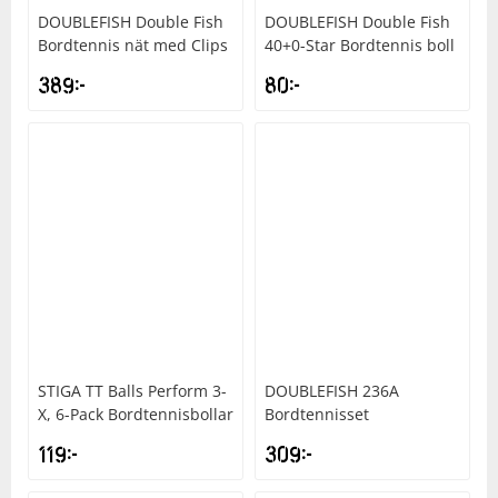
DOUBLEFISH
Double Fish
DOUBLEFISH
Double Fish
Bordtennis nät med Clips
40+0-Star Bordtennis boll
389
kr
80
kr
STIGA
TT Balls Perform 3-
DOUBLEFISH
236A
X, 6-Pack Bordtennisbollar
Bordtennisset
119
kr
309
kr