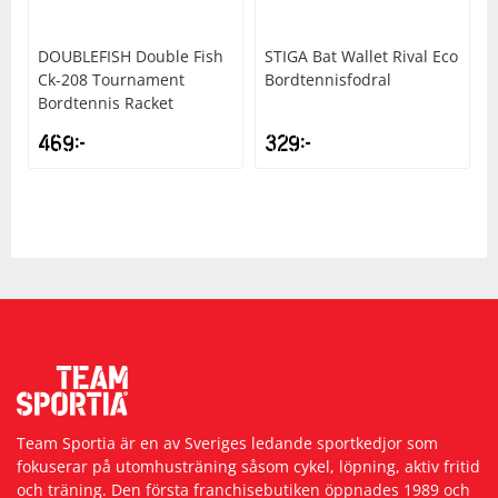
DOUBLEFISH
Double Fish
STIGA
Bat Wallet Rival Eco
Ck-208 Tournament
Bordtennisfodral
Bordtennis Racket
469
kr
329
kr
Team Sportia är en av Sveriges ledande sportkedjor som
fokuserar på utomhusträning såsom cykel, löpning, aktiv fritid
och träning. Den första franchisebutiken öppnades 1989 och