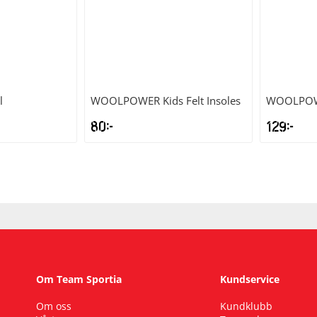
l
WOOLPOWER
Kids Felt Insoles
WOOLPO
80
kr
129
kr
Om Team Sportia
Kundservice
Om oss
Kundklubb