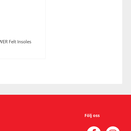
WER
Felt Insoles
Följ oss