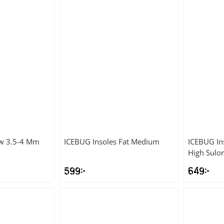
ow 3.5-4 Mm
ICEBUG
Insoles Fat Medium
ICEBUG
In
High Sulor
599
kr
649
kr