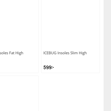
soles Fat High
ICEBUG
Insoles Slim High
599
kr