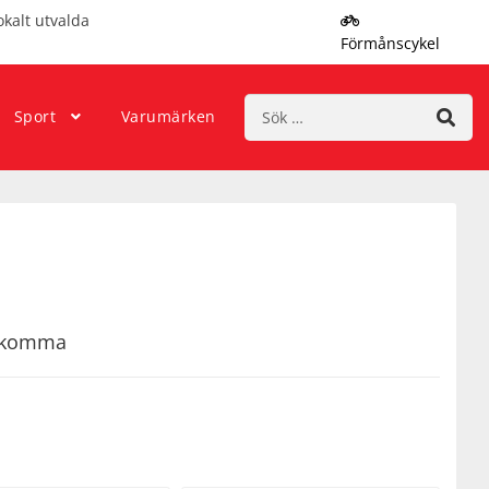
okalt utvalda
Förmånscykel
Sök
Sport
Varumärken
efter:
rekomma