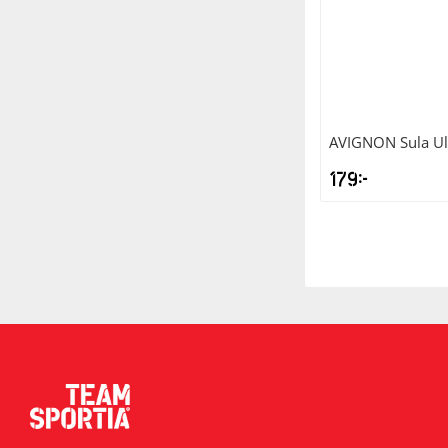
Squash
Tennis
AVIGNON
Sula Ul
Träning
179
kr
Volleyboll
Walking