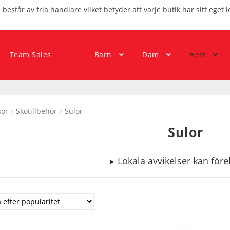
består av fria handlare vilket betyder att varje butik har sitt eget l
Team Sales
Barn
Dam
Herr
kor
Skotillbehör
Sulor
Sulor
Lokala avvikelser kan fö