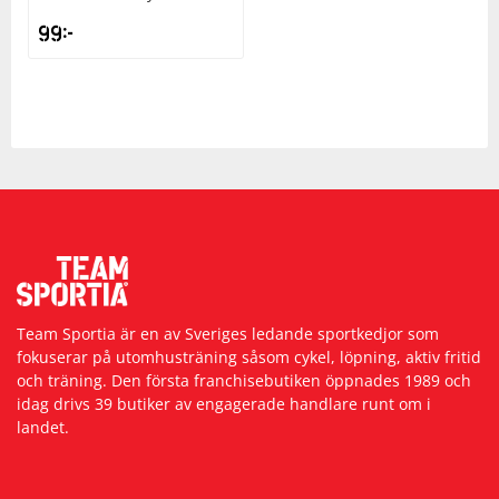
99
kr
Squash
Tennis
Träning
Volleyboll
Walking
Team Sportia är en av Sveriges ledande sportkedjor som
fokuserar på utomhusträning såsom cykel, löpning, aktiv fritid
och träning. Den första franchisebutiken öppnades 1989 och
idag drivs 39 butiker av engagerade handlare runt om i
landet.