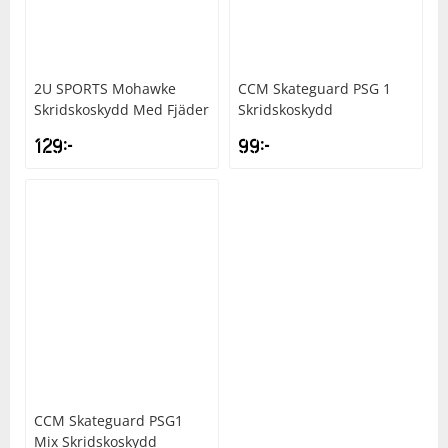
Underkläder
Skydd
Underkläder
Skydd
Längdåkning
2U SPORTS
Mohawke
CCM
Skateguard PSG 1
Sporttillbehör
Sporttillbehör
Löpning
Skridskoskydd Med Fjäder
Skridskoskydd
129
kr
99
kr
Stavar
Stavar
Orientering
Träning
Träning
Outdoor
Tält
Tält
Padel
Väskor
Väskor
Rullskidor
Övrigt
Övrigt
Simning
CCM
Skateguard PSG1
Sportswear
Mix Skridskoskydd