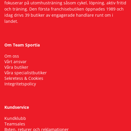
fokuserar på utomhusträning såsom cykel, löpning, aktiv fritid
och träning. Den första franchisebutiken öppnades 1989 och
Squash
idag drivs 39 butiker av engagerade handlare runt om i
landet.
Tennis
Om Team Sportia
Träning
Om oss
Vårt ansvar
Volleyboll
Våra butiker
Våra specialistbutiker
Sekretess & Cookies
Walking
Integritetspolicy
Kundservice
Kundklubb
Teamsales
Byten, returer och reklamationer