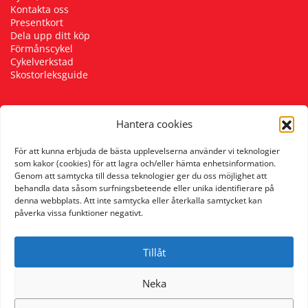
Kontakta oss
Presentkort
Dela upp ditt köp
Förmånscykel
Cykelverkstad
Skostorleksguide
Hantera cookies
Följ oss
För att kunna erbjuda de bästa upplevelserna använder vi teknologier
som kakor (cookies) för att lagra och/eller hämta enhetsinformation.
Genom att samtycka till dessa teknologier ger du oss möjlighet att
behandla data såsom surfningsbeteende eller unika identifierare på
denna webbplats. Att inte samtycka eller återkalla samtycket kan
påverka vissa funktioner negativt.
Tillåt
Neka