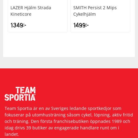
LAZER
Hjälm Strada
SMITH
Persist 2 Mips
Kineticore
Cykelhjälm
1349
kr
1499
kr
Team Sportia är en av Sveriges ledande sportkedjor som
fokuserar på utomhusträning såsom cykel, löpning, aktiv fritid
och träning. Den första franchisebutiken öppnades 1989 och
idag drivs 39 butiker av engagerade handlare runt om i
landet.