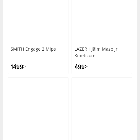
SMITH
Engage 2 Mips
LAZER
Hjälm Maze Jr
Kineticore
1499
kr
499
kr