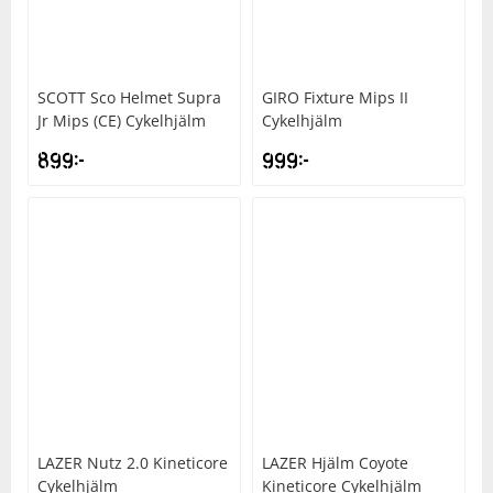
Underkläder
Skydd
Underkläder
Skydd
Längdåkning
SCOTT
Sco Helmet Supra
GIRO
Fixture Mips II
Sporttillbehör
Sporttillbehör
Löpning
Jr Mips (CE) Cykelhjälm
Cykelhjälm
899
kr
999
kr
Stavar
Stavar
Orientering
Träning
Träning
Outdoor
Tält
Tält
Padel
Väskor
Väskor
Rullskidor
Övrigt
Övrigt
Simning
LAZER
Nutz 2.0 Kineticore
LAZER
Hjälm Coyote
Sportswear
Cykelhjälm
Kineticore Cykelhjälm