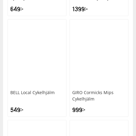
649
kr
1399
kr
Squash
Tennis
Träning
Volleyboll
Walking
BELL
Local Cykelhjälm
GIRO
Cormicks Mips
Cykelhjälm
549
kr
999
kr