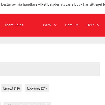
består av fria handlare vilket betyder att varje butik har sitt eget l
Team Sales
Barn
Dam
Herr
Längd
(19)
Löpning
(21)