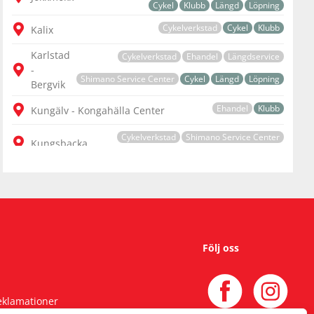
Cykel
Klubb
Längd
Löpning
Cykelverkstad
Cykel
Klubb
Kalix
Karlstad
Cykelverkstad
Ehandel
Längdservice
-
Shimano Service Center
Cykel
Längd
Löpning
Bergvik
Ehandel
Klubb
Kungälv - Kongahälla Center
Cykelverkstad
Shimano Service Center
Kungsbacka
Cykel
Löpning
Cykelverkstad
Ehandel
Längdservice
Alpint
Lindesberg
Cykel
Hockey
Klubb
Längd
Löpning
Ehandel
Cykel
Klubb
Lycksele
Cykelverkstad
Längdservice
Cykel
Hockey
Lysekil
Följ oss
Klubb
Längd
Löpning
Ehandel
Klubb
Malmö - Emporia
reklamationer
Mantorp -
Cykelverkstad
Längdservice
Alpint