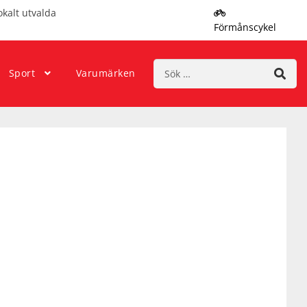
okalt utvalda
Förmånscykel
Sök
Sport
Varumärken
efter: