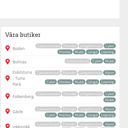
Våra butiker
Cykelverkstad
Ehandel
Längdservice
Cykel
Boden
Hockey
Klubb
Längd
Löpning
Cykelverkstad
Cykel
Klubb
Bollnäs
Eskilstuna
Cykelverkstad
Ehandel
Längdservice
Alpint
- Tuna
Cykel
Hockey
Klubb
Längd
Löpning
Park
Cykelverkstad
Ehandel
Längdservice
Cykel
Falkenberg
Klubb
Cykelverkstad
Ehandel
Längdservice
Alpint
Gävle
Cykel
Hockey
Klubb
Längd
Löpning
Cykelverkstad
Ehandel
Längdservice
Alpint
Jokkmokk