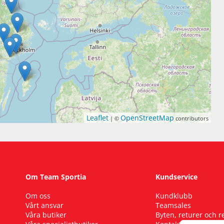
Leaflet
OpenStreetMap
| ©
contributors
Om Team Sportia
Kundservice
Om oss
Kundklubb
Vårt ansvar
Teamsales
Våra butiker
Byten, returer och 