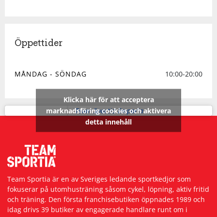
Squash
Öppettider
Tennis
MÅNDAG - SÖNDAG
10:00-20:00
Träning
Klicka här för att acceptera
Volleyboll
marknadsföring cookies och aktivera
Team Sportia Emporia
detta innehåll
Walking
Team Sportia är en av Sveriges ledande sportkedjor som
fokuserar på utomhusträning såsom cykel, löpning, aktiv fritid
och träning. Den första franchisebutiken öppnades 1989 och
idag drivs 39 butiker av engagerade handlare runt om i