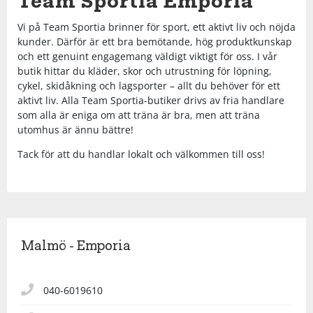
Team Sportia Emporia
Shorts
Sandaler & tofflor
Skridskor
Regnkläder
Löparskor
Glasögon
Regnkläder
Löparskor
Glasögon
Bordtennis
Vi på Team Sportia brinner för sport, ett aktivt liv och nöjda
kunder. Därför är ett bra bemötande, hög produktkunskap
Supporterkläder
Sneakers
Sporttillbehör
Shorts
Padel & tennisskor
Handskar
Shorts
Padel & tennisskor
Handskar
Cykel
och ett genuint engagemang väldigt viktigt för oss. I vår
butik hittar du kläder, skor och utrustning för löpning,
cykel, skidåkning och lagsporter – allt du behöver för ett
T-shirts & linnen
Väskor
Skjortor
Sandaler & tofflor
Hjälmar
Skjortor
Sandaler & tofflor
Hjälmar
Fotboll
aktivt liv. Alla Team Sportia-butiker drivs av fria handlare
som alla är eniga om att träna är bra, men att träna
utomhus är ännu bättre!
Tights
Övrigt
Sportkläder
Skotillbehör
Klubbor
Sportkläder
Skotillbehör
Klubbor
Handboll
Tack för att du handlar lokalt och välkommen till oss!
Tröjor
Supporterkläder
Sneakers
Lek & spel
Supporterkläder
Sneakers
Lek & spel
Hockey
Underkläder
T-shirts & linnen
Träningsskor
Racket
T-shirts & linnen
Träningsskor
Racket
Innebandy
Malmö - Emporia
Tights
Vandringskor
Skidor
Tights
Vandringskor
Skidor
Lek & spel
040-6019610
Tröjor
Walkingskor
Skridskor
Tröjor
Walkingskor
Skridskor
Långfärdsskridskor