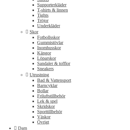
Supporterkläder
T-shirts & linnen
Tights
Tröjor
Underkläder
Skor
Fotbollsskor
Gummistövlar
Inomhusskor
Kängor
Löparskor
Sandaler & tofflor
Sneakers
Utrustning
Bad & Vattensport
Barncyklar
Bollar
Friluftstillbehör
Lek & spel
Skridskor
Sporttillbehör
Väskor
Övrigt
Dam