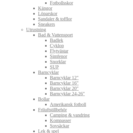
Fotbollsskor
Kängor
Löparskor
Sandaler & tofflor
Sneakers
Utrustning
Bad & Vattensport
Badlek
Cyklop
Flytvästar
Simfenor
Snorklar
SUP
Barncyklar
Barncyklar 12"
Barncyklar 16"
Barncyklar 20"
Barncyklar 24-26"
Bollar
Amerikansk fotboll
Friluftstillbehör
Camping & vandring
Kompasser
Sovsäckar
Lek & spel