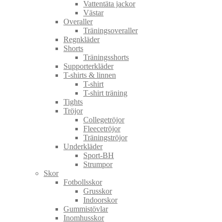
Vattentäta jackor
Västar
Overaller
Träningsoveraller
Regnkläder
Shorts
Träningsshorts
Supporterkläder
T-shirts & linnen
T-shirt
T-shirt träning
Tights
Tröjor
Collegetröjor
Fleecetröjor
Träningströjor
Underkläder
Sport-BH
Strumpor
Skor
Fotbollsskor
Grusskor
Indoorskor
Gummistövlar
Inomhusskor