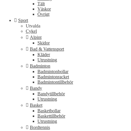
Tält
Väskor
Övrigt
Sport
Utvalda
Cykel
Alpint
Skidor
Bad & Vattensport
Kläder
Utrustning
Badminton
Badmintonbollar
Badmintonracket
Badmintontillbehör
Bandy
Bandytillbehör
Utrustning
Basket
Basketbollar
Baskettillbehör
Utrustning
Bordtennis