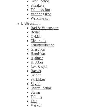
Skotillbehör
Sneakers
Träningsskor
Vandringskor
Walkingskor
Utrustning
Bad & Vattensport
Bollar
Cyklar
Elektronik
Friluftstillbehör
Glasögon
Handskar
Hjälmar
Klubbor
Lek & spel
Racket
Skidor
Skridskor
Skydd
Sporttillbehör
Stavar
Träning
Tält
Väskor