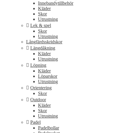
Innebandytillbehör
Kläder
Skor
Utrustning
Lek & spel
Skor
Utrustning
Långfärdsskridskor
Längdåkning
Kläder
Utrustning
Löpning
Kläder
Löparskor
Utrustning
Orientering
Skor
Outdoor
Kläder
Skor
Utrustning
Padel
Padelbollar