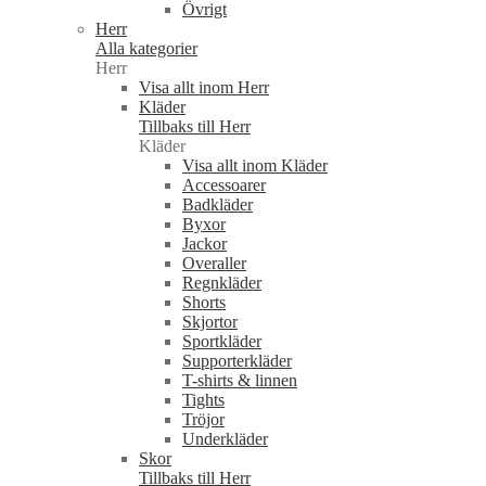
Övrigt
Herr
Alla kategorier
Herr
Visa allt inom Herr
Kläder
Tillbaks till Herr
Kläder
Visa allt inom Kläder
Accessoarer
Badkläder
Byxor
Jackor
Overaller
Regnkläder
Shorts
Skjortor
Sportkläder
Supporterkläder
T-shirts & linnen
Tights
Tröjor
Underkläder
Skor
Tillbaks till Herr