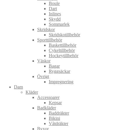
Boule
Dart
Inlines
Skydd
Sommarlek
Skridskor
Skridskotillbehör
Sporttillbehör
Baskettillbehör
Cykeltillbehör
Hockeytillbehör
Väskor
Bagar
Ryggsäckar
Övrigt
Impregnering
Dam
Kläder
Accessoarer
Kepsar
Badkläder
Baddräkter
Bikini
Våtdräkter
Byxor