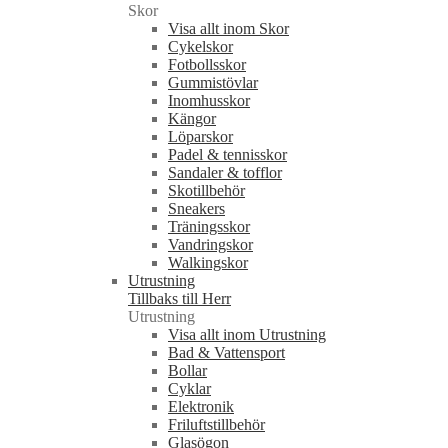
Skor
Visa allt inom Skor
Cykelskor
Fotbollsskor
Gummistövlar
Inomhusskor
Kängor
Löparskor
Padel & tennisskor
Sandaler & tofflor
Skotillbehör
Sneakers
Träningsskor
Vandringskor
Walkingskor
Utrustning
Tillbaks till Herr
Utrustning
Visa allt inom Utrustning
Bad & Vattensport
Bollar
Cyklar
Elektronik
Friluftstillbehör
Glasögon