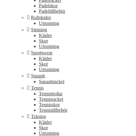
Padelracket
Padelskor
Padeltillbehör
Rullskidor
Utrustning
Simning
Kläder
Skor
Utrustning
Sportswear
Kläder
Skor
Utrustning
Squash
Squashracket
Tennis
Tennisbollar
Tennisracket
Tennisskor
Tennistillbehör
Träning
Kläder
Skor
Utrustning