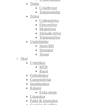
Tights
Cykelbyxor
Träningstights
Tröjor
Collegetröjor
Fleecetröjor
Modetröjor
Stickade tröjor
Träningströjor
Underkläder
Sport-BH
Strumpor
Trosor
Skor
Cykelskor
MTB
Racer
Fotbollsskor
Gummistövlar
Inomhusskor
Kängor
Extra grepp
Löparskor
Padel & tennisskor
Sandaler & tofflor