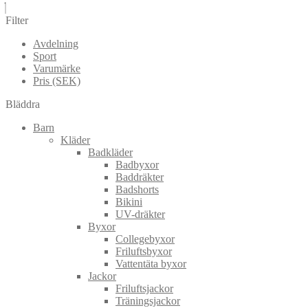
Filter
Avdelning
Sport
Varumärke
Pris (SEK)
Bläddra
Barn
Kläder
Badkläder
Badbyxor
Baddräkter
Badshorts
Bikini
UV-dräkter
Byxor
Collegebyxor
Friluftsbyxor
Vattentäta byxor
Jackor
Friluftsjackor
Träningsjackor