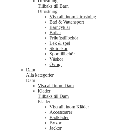
Utrustning
Tillbaks till Barn
Utrustning
Visa allt inom Utrustning
Bad & Vattensport
Barncyklar
Bollar
Friluftstillbehör
Lek & spel
Skridskor
Sporttillbehör
Väskor
Övrigt
Dam
Alla kategorier
Dam
Visa allt inom Dam
Kläder
Tillbaks till Dam
Kläder
Visa allt inom Kläder
Accessoarer
Badkläder
Byxor
Jackor