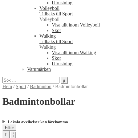
Utrustning
Volleyboll
Tillbaks till Sport
Volleyboll
Visa allt inom Volleyboll
Skor
Walking
Tillbaks till Sport
Walking
Visa allt inom Walking
Skor
Utrustning
Varumärken
Sök
efter:
Hem
/
Sport
/
Badminton
/
Badmintonbollar
Badmintonbollar
Lokala avvikelser kan förekomma
Filter