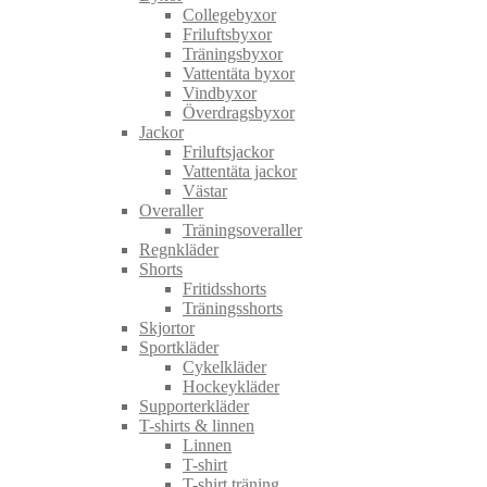
Collegebyxor
Friluftsbyxor
Träningsbyxor
Vattentäta byxor
Vindbyxor
Överdragsbyxor
Jackor
Friluftsjackor
Vattentäta jackor
Västar
Overaller
Träningsoveraller
Regnkläder
Shorts
Fritidsshorts
Träningsshorts
Skjortor
Sportkläder
Cykelkläder
Hockeykläder
Supporterkläder
T-shirts & linnen
Linnen
T-shirt
T-shirt träning