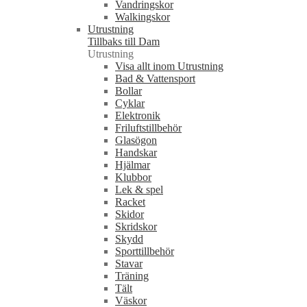
Vandringskor
Walkingskor
Utrustning
Tillbaks till Dam
Utrustning
Visa allt inom Utrustning
Bad & Vattensport
Bollar
Cyklar
Elektronik
Friluftstillbehör
Glasögon
Handskar
Hjälmar
Klubbor
Lek & spel
Racket
Skidor
Skridskor
Skydd
Sporttillbehör
Stavar
Träning
Tält
Väskor