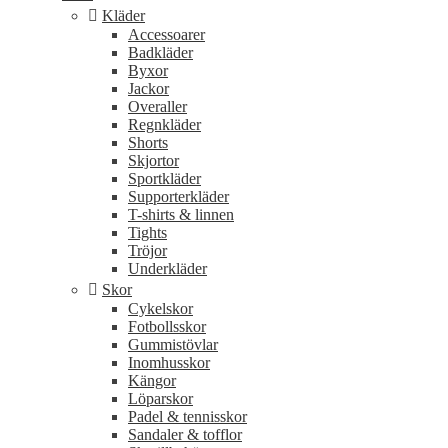
Kläder
Accessoarer
Badkläder
Byxor
Jackor
Overaller
Regnkläder
Shorts
Skjortor
Sportkläder
Supporterkläder
T-shirts & linnen
Tights
Tröjor
Underkläder
Skor
Cykelskor
Fotbollsskor
Gummistövlar
Inomhusskor
Kängor
Löparskor
Padel & tennisskor
Sandaler & tofflor