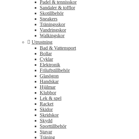
Padel & tennisskor
Sandaler & tofflor
Skotillbehör
Sneakers
Träningsskor
Vandringskor
Walkingskor
Utrustning
Bad & Vattensport
Bollar
Cyklar
Elektronik
Friluftstillbehör
Glasögon
Handskar
Hjälmar
Klubbor
Lek & spel
Racket
Skidor
Skridskor
Skydd
Sporttillbehör
Stavar
Träning