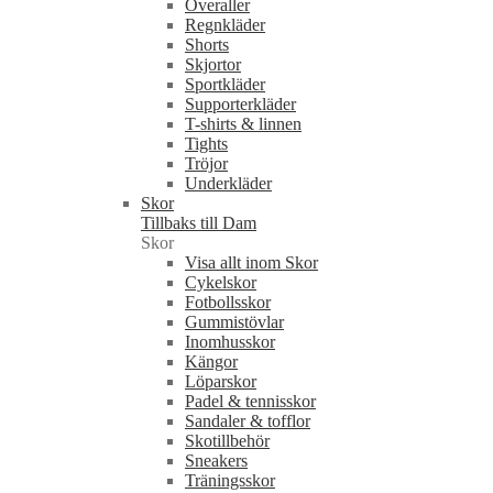
Overaller
Regnkläder
Shorts
Skjortor
Sportkläder
Supporterkläder
T-shirts & linnen
Tights
Tröjor
Underkläder
Skor
Tillbaks till Dam
Skor
Visa allt inom Skor
Cykelskor
Fotbollsskor
Gummistövlar
Inomhusskor
Kängor
Löparskor
Padel & tennisskor
Sandaler & tofflor
Skotillbehör
Sneakers
Träningsskor