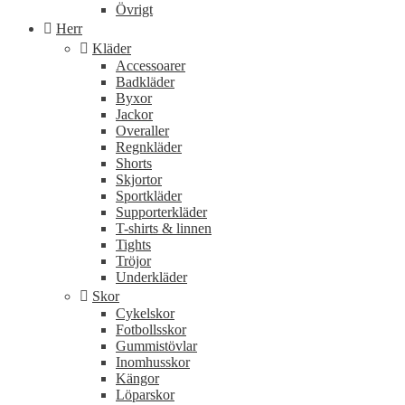
Övrigt
Herr
Kläder
Accessoarer
Badkläder
Byxor
Jackor
Overaller
Regnkläder
Shorts
Skjortor
Sportkläder
Supporterkläder
T-shirts & linnen
Tights
Tröjor
Underkläder
Skor
Cykelskor
Fotbollsskor
Gummistövlar
Inomhusskor
Kängor
Löparskor