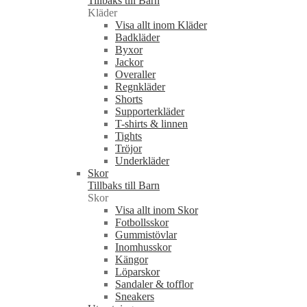
Tillbaks till Barn
Kläder
Visa allt inom Kläder
Badkläder
Byxor
Jackor
Overaller
Regnkläder
Shorts
Supporterkläder
T-shirts & linnen
Tights
Tröjor
Underkläder
Skor
Tillbaks till Barn
Skor
Visa allt inom Skor
Fotbollsskor
Gummistövlar
Inomhusskor
Kängor
Löparskor
Sandaler & tofflor
Sneakers