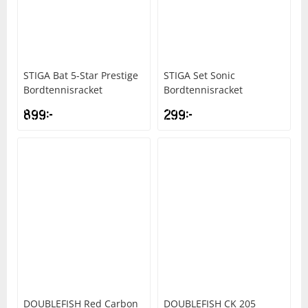
Underkläder
Skydd
Underkläder
Skydd
Längdåkning
Sporttillbehör
Sporttillbehör
Löpning
STIGA
Bat 5-Star Prestige
STIGA
Set Sonic
Bordtennisracket
Bordtennisracket
Stavar
Stavar
Orientering
899
kr
299
kr
Träning
Träning
Outdoor
Tält
Tält
Padel
Väskor
Väskor
Rullskidor
Övrigt
Övrigt
Simning
Sportswear
DOUBLEFISH
Red Carbon
DOUBLEFISH
CK 205