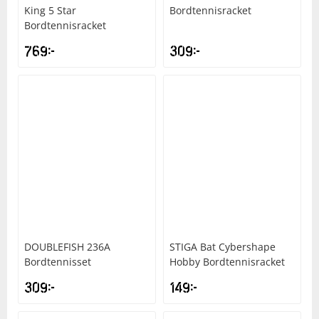
King 5 Star
Bordtennisracket
Bordtennisracket
Squash
769
kr
309
kr
Tennis
Träning
Volleyboll
Walking
DOUBLEFISH
236A
STIGA
Bat Cybershape
Bordtennisset
Hobby Bordtennisracket
309
kr
149
kr