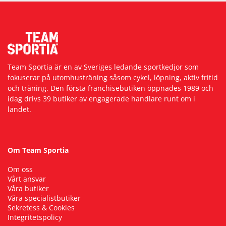
Underkläder
Skydd
Underkläder
Skydd
Längdåkning
Sporttillbehör
Sporttillbehör
Löpning
Team Sportia är en av Sveriges ledande sportkedjor som
Stavar
Stavar
Orientering
fokuserar på utomhusträning såsom cykel, löpning, aktiv fritid
och träning. Den första franchisebutiken öppnades 1989 och
idag drivs 39 butiker av engagerade handlare runt om i
Träning
Träning
Outdoor
landet.
Tält
Tält
Padel
Om Team Sportia
Väskor
Väskor
Rullskidor
Om oss
Vårt ansvar
Våra butiker
Övrigt
Övrigt
Simning
Våra specialistbutiker
Sekretess & Cookies
Integritetspolicy
Sportswear