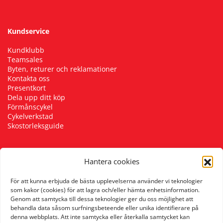
Squash
Kundservice
Kundklubb
Tennis
Teamsales
Byten, returer och reklamationer
Kontakta oss
Träning
Presentkort
Dela upp ditt köp
Förmånscykel
Volleyboll
Cykelverkstad
Skostorleksguide
Walking
Hantera cookies
Följ oss
För att kunna erbjuda de bästa upplevelserna använder vi teknologier
som kakor (cookies) för att lagra och/eller hämta enhetsinformation.
Genom att samtycka till dessa teknologier ger du oss möjlighet att
behandla data såsom surfningsbeteende eller unika identifierare på
denna webbplats. Att inte samtycka eller återkalla samtycket kan