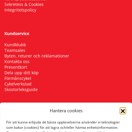
Sekretess & Cookies
Integritetspolicy
Kundservice
Kundklubb
Teamsales
Byten, returer och reklamationer
Kontakta oss
Presentkort
Dela upp ditt köp
Förmånscykel
Cykelverkstad
Skostorleksguide
Hantera cookies
Följ oss
För att kunna erbjuda de bästa upplevelserna använder vi teknologier
som kakor (cookies) för att lagra och/eller hämta enhetsinformation.