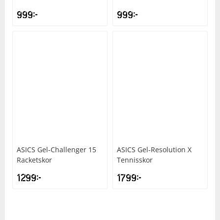
999
kr
999
kr
Squash
Tennis
Träning
Volleyboll
Walking
ASICS
Gel-Challenger 15
ASICS
Gel-Resolution X
Racketskor
Tennisskor
1299
kr
1799
kr