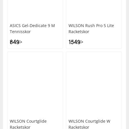
Underkläder
Skydd
Underkläder
Skydd
Längdåkning
ASICS
Gel-Dedicate 9 M
WILSON
Rush Pro 5 Lite
Sporttillbehör
Sporttillbehör
Löpning
Tennisskor
Racketskor
849
kr
1549
kr
Stavar
Stavar
Orientering
Träning
Träning
Outdoor
Tält
Tält
Padel
Väskor
Väskor
Rullskidor
Övrigt
Övrigt
Simning
WILSON
Courtglide
WILSON
Courtglide W
Sportswear
Racketskor
Racketskor