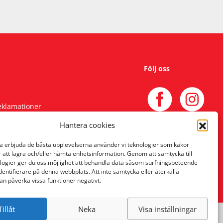
Följ oss
reklamationer
Hantera cookies
na erbjuda de bästa upplevelserna använder vi teknologier som kakor
r att lagra och/eller hämta enhetsinformation. Genom att samtycka till
logier ger du oss möjlighet att behandla data såsom surfningsbeteende
identifierare på denna webbplats. Att inte samtycka eller återkalla
an påverka vissa funktioner negativt.
Tillåt
Neka
Visa inställningar