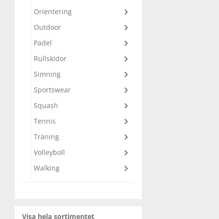
Orientering
Squash
Outdoor
Padel
Tennis
Rullskidor
Simning
Träning
Sportswear
Squash
Volleyboll
Tennis
Träning
Walking
Volleyboll
Walking
Visa hela sortimentet