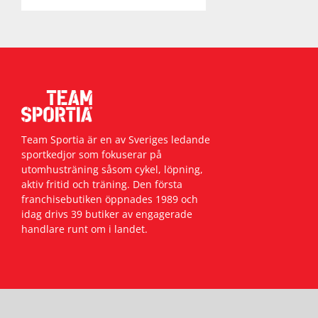
Team Sportia är en av Sveriges ledande
sportkedjor som fokuserar på
utomhusträning såsom cykel, löpning,
aktiv fritid och träning. Den första
franchisebutiken öppnades 1989 och
idag drivs 39 butiker av engagerade
handlare runt om i landet.