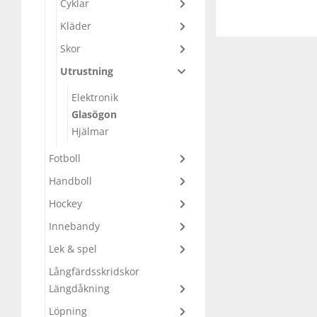
Cyklar
Underkläder
Skydd
Underkläder
Skydd
Längdåkning
Kläder
Skor
Sporttillbehör
Sporttillbehör
Löpning
Utrustning
Elektronik
Stavar
Stavar
Orientering
Glasögon
Hjälmar
Träning
Träning
Outdoor
Fotboll
Handboll
Tält
Tält
Padel
Hockey
Innebandy
Väskor
Väskor
Rullskidor
Lek & spel
Övrigt
Övrigt
Simning
Långfärdsskridskor
Längdåkning
Sportswear
Löpning