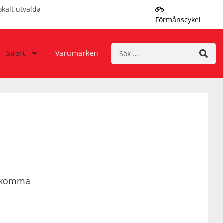
okalt utvalda
Förmånscykel
Sök
Sport
Varumärken
efter:
rekomma