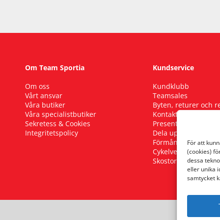
Om Team Sportia
Kundservice
Om oss
Kundklubb
Vårt ansvar
Teamsales
Våra butiker
Byten, returer och 
Våra specialistbutiker
Kontakta oss
Sekretess & Cookies
Presentkort
Integritetspolicy
Dela upp ditt köp
Förmånscykel
För att kun
Cykelverkstad
(cookies) fö
Skostorleksguide
dessa tekno
eller unika 
samtycket k