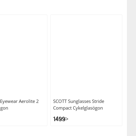
Eyewear Aerolite 2
SCOTT
Sunglasses Stride
ögon
Compact Cykelglasögon
1499
kr