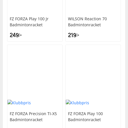
Underkläder
Skydd
Underkläder
Skydd
Längdåkning
FZ FORZA
Play 100 Jr
WILSON
Reaction 70
Badmintonracket
Badmintonracket
Sporttillbehör
Sporttillbehör
Löpning
249
kr
219
kr
Stavar
Stavar
Orientering
Träning
Träning
Outdoor
Tält
Tält
Padel
Väskor
Väskor
Rullskidor
Övrigt
Övrigt
Simning
FZ FORZA
Precision TI-X5
FZ FORZA
Play 100
Badmintonracket
Badmintonracket
Sportswear