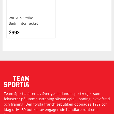
WILSON
Strike
Badmintonracket
399
kr
Team Sportia är en av Sveriges ledande sportkedjor som
fokuserar på utomhusträning såsom cykel, löpning, aktiv fritid
och träning. Den första franchisebutiken öppnades 1989 och
idag drivs 39 butiker av engagerade handlare runt om i