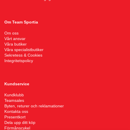
Shorts
Sandaler & tofflor
Skridskor
Regnkläder
Löparskor
Glasögon
Regnkläder
Löparskor
Glasögon
Bordtennis
Supporterkläder
Sneakers
Sporttillbehör
Shorts
Padel & tennisskor
Handskar
Shorts
Padel & tennisskor
Handskar
Cykel
Om Team Sportia
Om oss
T-shirts & linnen
Väskor
Skjortor
Sandaler & tofflor
Hjälmar
Skjortor
Sandaler & tofflor
Hjälmar
Fotboll
Vårt ansvar
Våra butiker
Våra specialistbutiker
Sekretess & Cookies
Tights
Övrigt
Sportkläder
Skotillbehör
Klubbor
Sportkläder
Skotillbehör
Klubbor
Handboll
Integritetspolicy
Tröjor
Supporterkläder
Sneakers
Lek & spel
Supporterkläder
Sneakers
Lek & spel
Hockey
Kundservice
Underkläder
T-shirts & linnen
Träningsskor
Racket
T-shirts & linnen
Träningsskor
Racket
Innebandy
Kundklubb
Teamsales
Tights
Vandringskor
Skidor
Tights
Vandringskor
Skidor
Lek & spel
Byten, returer och reklamationer
Kontakta oss
Presentkort
Dela upp ditt köp
Tröjor
Walkingskor
Skridskor
Tröjor
Walkingskor
Skridskor
Långfärdsskridskor
Förmånscykel