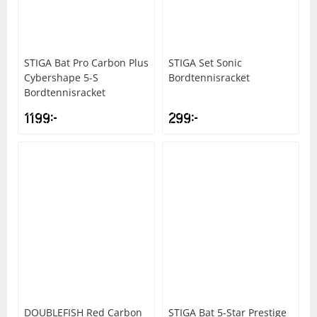
Underkläder
Skydd
Underkläder
Skydd
Längdåkning
STIGA
Bat Pro Carbon Plus
STIGA
Set Sonic
Sporttillbehör
Sporttillbehör
Löpning
Cybershape 5-S
Bordtennisracket
Bordtennisracket
Stavar
Stavar
Orientering
1199
kr
299
kr
Träning
Träning
Outdoor
Tält
Tält
Padel
Väskor
Väskor
Rullskidor
Övrigt
Övrigt
Simning
Sportswear
DOUBLEFISH
Red Carbon
STIGA
Bat 5-Star Prestige