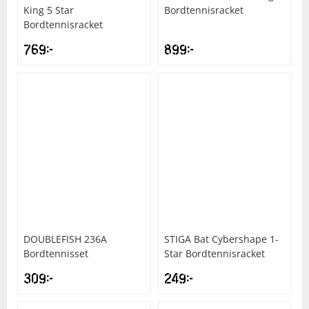
King 5 Star
Bordtennisracket
Bordtennisracket
Squash
769
kr
899
kr
Tennis
Träning
Volleyboll
Walking
DOUBLEFISH
236A
STIGA
Bat Cybershape 1-
Bordtennisset
Star Bordtennisracket
309
kr
249
kr