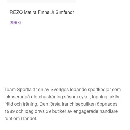
REZO
Matira Finns Jr Simfenor
Underkläder
Skydd
Underkläder
Skydd
Längdåkning
299
kr
Sporttillbehör
Sporttillbehör
Löpning
Stavar
Stavar
Orientering
Träning
Träning
Outdoor
Tält
Tält
Padel
Team Sportia är en av Sveriges ledande sportkedjor som
fokuserar på utomhusträning såsom cykel, löpning, aktiv
Väskor
Väskor
Rullskidor
fritid och träning. Den första franchisebutiken öppnades
1989 och idag drivs 39 butiker av engagerade handlare
Övrigt
Övrigt
Simning
runt om i landet.