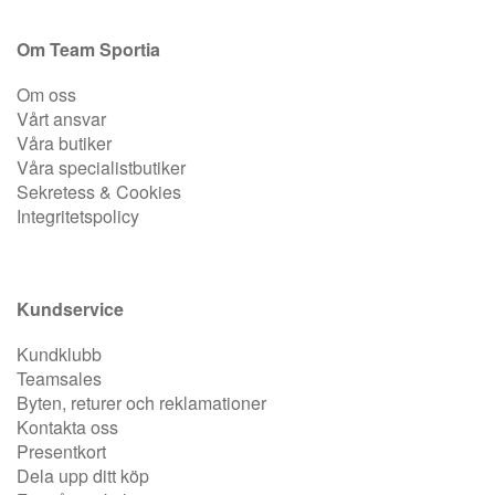
Sportswear
Om Team Sportia
Squash
Om oss
Vårt ansvar
Våra butiker
Tennis
Våra specialistbutiker
Sekretess & Cookies
Träning
Integritetspolicy
Volleyboll
Kundservice
Walking
Kundklubb
Teamsales
Byten, returer och reklamationer
Kontakta oss
Presentkort
Dela upp ditt köp